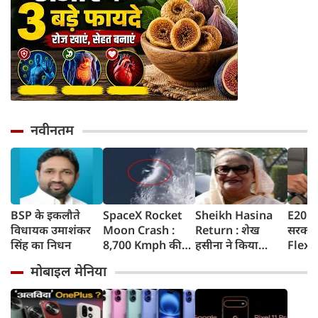
नवीनतम
BSP के इकलौते
SpaceX Rocket
Sheikh Hasina
E20 Pe
विधायक उमाशंकर
Moon Crash :
Return : शेख
सरकार 
सिंह का निधन
8,700 Kmph की
हसीना ने किया
Flex-F
रफ्तार से चांद से
ऐलान- दिसंबर में
लिए न
मोबाइल मेनिया
टकराया SpaceX
बांग्लादेश लौटूंगी,
सरकार 
रॉकेट का हिस्सा,
बोलीं- गिरफ्तारी या
अपडेट
वैज्ञानिकों ने
मौत का भी डर नहीं,