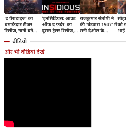
'द पैराडाइज' का
'इनसिडियस: आउट
राजकुमार संतोषी ने
सोहा-
धमाकेदार टीजर
ऑफ द फर्दर' का
की 'बंटवारा 1947' में
को स्कू
रिलीज, नानी बने
दूसरा ट्रेलर रिलीज,
सनी देओल के
भाई स
खूंखार आदिवासी
अब तक का सबसे
किरदार की
और अम
वीडियो
नेता, राघव जुयाल के
डरावना चैप्टर लेकर
सुपरहीरोज़ से तुलना,
शादी 
विलेन अवतार ने
लौट रही हॉरर
कही यह बात
बताया 
और भी वीडियो देखें
मचाया तहलका
फ्रैंचाइजी
किस्सा