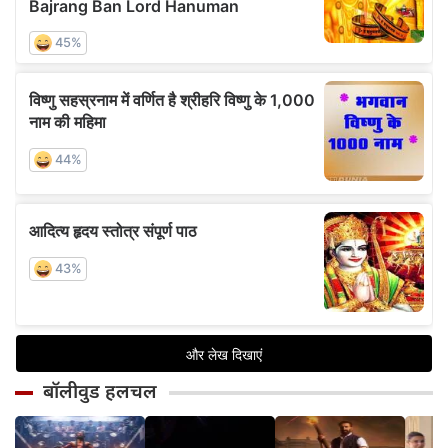
बॉलीवुड हलचल