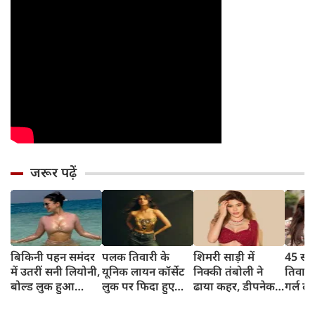
जरूर पढ़ें
बिकिनी पहन समंदर
पलक तिवारी के
शिमरी साड़ी में
45 साल
में उतरीं सनी लियोनी,
यूनिक लायन कॉर्सेट
निक्की तंबोली ने
तिवार
बोल्ड लुक हुआ
लुक पर फिदा हुए
ढाया कहर, डीपनेक
गर्ल ल
वायरल
फैंस, देखिए एक्ट्रेस
ब्लाउज पहन लगाया
अंदाज 