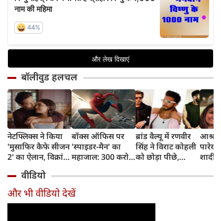
बॉलीवुड हलचल
नेटफ्लिक्स ने किया
बॉक्स ऑफिस पर
ब्रांड वैल्यू में रणवीर
आश्रम म
'मुसाफिर कैफे सीजन
'स्पाइडर-मैन' का
सिंह ने विराट कोहली
पारेख
2' का ऐलान, विक्रांत
महाजाल: 300 करोड़
को छोड़ा पीछे,
शादी,
मैसी फिर लौटेंगे
पार, अब 400 करोड़
शाहरुख खान बने
की पुर
वीडियो
अधूरी मोहब्बत की
पर नजर
नंबर-1
दादी की
कहानी पूरी करने
और भी वीडियो देखें