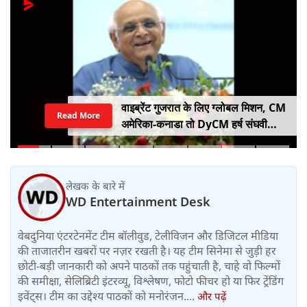
वाइब्रेंट गुजरात के लिए ग्लोबल मिशन, CM
Read More
अमेरिका-कनाडा तो DyCM हर्ष संघवी
संभालेंगे जापान-यूरोप का मोर्चा
लेखक के बारे में
WD Entertainment Desk
वेबदुनिया एंटरटेनमेंट टीम बॉलीवुड, टेलीविजन और डिजिटल मीडिया
की ताजातरीन खबरों पर नज़र रखती है। यह टीम सिनेमा से जुड़ी हर
छोटी-बड़ी जानकारी को अपने पाठकों तक पहुंचाती है, चाहे वो फिल्मों
की समीक्षा, सेलिब्रिटी इंटरव्यू, विश्लेषण, फोटो फीचर हो या फिर ट्रेंडिंग
इवेंट्स। टीम का उद्देश्य पाठकों को मनोरंजन....
और पढ़ें