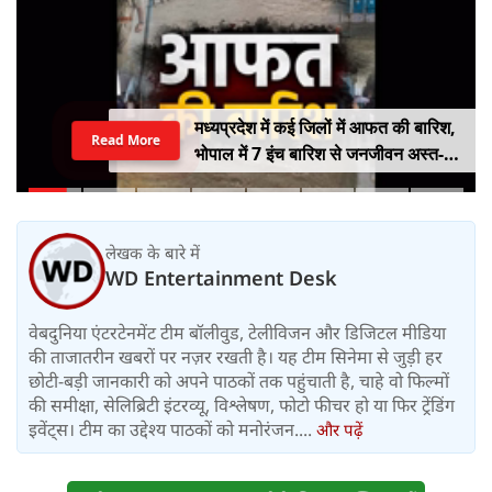
मध्यप्रदेश में कई जिलों में आफत की बारिश,
Read More
भोपाल में 7 इंच बारिश से जनजीवन अस्त-
व्यस्त, कई जिलों में नदी-नाले उफान पर,
निचले इलाके में जलभराव
लेखक के बारे में
WD Entertainment Desk
वेबदुनिया एंटरटेनमेंट टीम बॉलीवुड, टेलीविजन और डिजिटल मीडिया
की ताजातरीन खबरों पर नज़र रखती है। यह टीम सिनेमा से जुड़ी हर
छोटी-बड़ी जानकारी को अपने पाठकों तक पहुंचाती है, चाहे वो फिल्मों
की समीक्षा, सेलिब्रिटी इंटरव्यू, विश्लेषण, फोटो फीचर हो या फिर ट्रेंडिंग
इवेंट्स। टीम का उद्देश्य पाठकों को मनोरंजन....
और पढ़ें