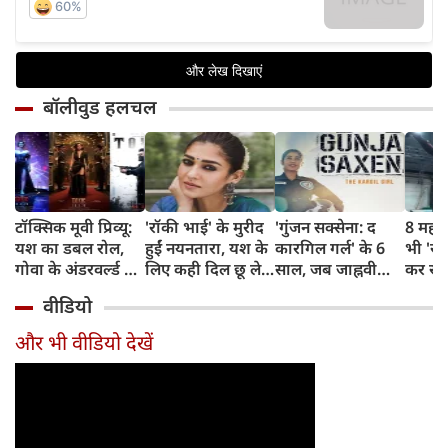
बॉलीवुड हलचल
टॉक्सिक मूवी प्रिव्यू:
'रॉकी भाई' के मुरीद
'गुंजन सक्सेना: द
8 महीने 
यश का डबल रोल,
हुईं नयनतारा, यश के
कारगिल गर्ल' के 6
भी 'रा
गोवा के अंडरवर्ल्ड पर
लिए कही दिल छू लेने
साल, जब जाह्नवी
कर रहीं
आधारित फिल्म
वाली बात
कपूर ने पर्दे पर
पादुको
वीडियो
दिखाया था एक
डिलीवर
महिला के जज्बे और
करेंगी 
और भी वीडियो देखें
साहस की कहानी