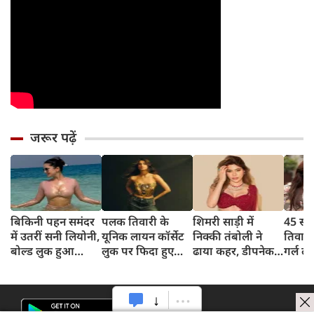
जरूर पढ़ें
बिकिनी पहन समंदर
पलक तिवारी के
शिमरी साड़ी में
45 साल
में उतरीं सनी लियोनी,
यूनिक लायन कॉर्सेट
निक्की तंबोली ने
तिवार
बोल्ड लुक हुआ
लुक पर फिदा हुए
ढाया कहर, डीपनेक
गर्ल ल
वायरल
फैंस, देखिए एक्ट्रेस
ब्लाउज पहन लगाया
अंदाज 
का बोल्ड अंदाज
बोल्डनेस का तड़का
का दि