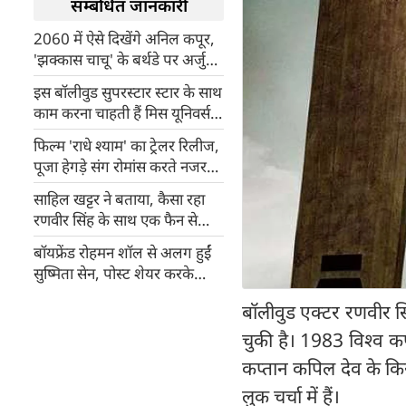
सम्बंधित जानकारी
2060 में ऐसे दिखेंगे अनिल कपूर,
'झक्कास चाचू' के बर्थडे पर अर्जुन
कपूर ने शेयर की खास तस्वीरें
इस बॉलीवुड सुपरस्टार स्टार के साथ
काम करना चाहती हैं मिस यूनिवर्स
हरनाज संधू
फिल्म 'राधे श्याम' का ट्रेलर रिलीज,
पूजा हेगड़े संग रोमांस करते नजर
आए प्रभास
साहिल खट्टर ने बताया, कैसा रहा
रणवीर सिंह के साथ एक फैन से
दोस्त बनने का सफर
बॉयफ्रेंड रोहमन शॉल से अलग हुईं
सुष्मिता सेन, पोस्ट शेयर करके
बोलीं- हम दोस्त रहेंगे...
बॉलीवुड एक्टर रणवीर सिंह
चुकी है। 1983 विश्व कप
कप्तान कपिल देव के किर
लुक चर्चा में हैं।