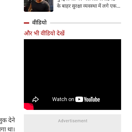
करती हैं। फिलहाल 'वर्ल्ड कैट डे' के
के बाहर सुरक्षा व्यवस्था में लगे एक
मौके पर आइए जानते हैं उन पांच
पुलिस जवान के अचानक निधन की
अभिनेत्रियों के बारे में, जो गर्व से खुद
दुखद खबर सामने आई है। मृतक
वीडियो
को 'कैट मॉम' कहती हैं।
जवान की पहचान 41 वर्षीय पुलिस
और भी वीडियो देखें
कांस्टेबल गणेश रायते के रूप में हुई
है। वह मुंबई पुलिस की लोकल आर्म्स
(LA-4) यूनिट में कार्यरत थे और
इससे पहले भारतीय सेना में भी अपनी
सेवाएं दे चुके थे।
ुक देने
लगा था।