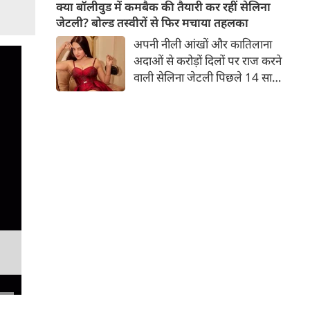
बच्चों की मां हैं। 45 साल की श्वेता
क्या बॉलीवुड में कमबैक की तैयारी कर रहीं सेलिना
तिवारी की तस्वीरों पर फैंस जमकर
जेटली? बोल्ड तस्वीरों से फिर मचाया तहलका
प्यार लुटाते हैं। इस बार श्वेता तिवारी
अपनी नीली आंखों और कातिलाना
ने वेकेशन से अपनी कुछ तस्वीरें शेयर
अदाओं से करोड़ों दिलों पर राज करने
की है।
वाली सेलिना जेटली पिछले 14 साल
से अभिनय की दुनिया से दूर हैं। उन्हें
आखिरी बार साल 2011 में आई
फिल्म 'थैंक यू' में देखा गया था।
इसके बाद वह 2012 में 'विल यू मैरी'
में कैमियो रोल में नजर आई थीं।