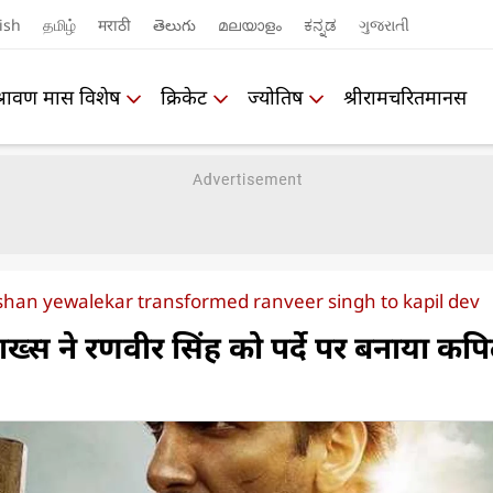
ish
தமிழ்
मराठी
తెలుగు
മലയാളം
ಕನ್ನಡ
ગુજરાતી
श्रावण मास विशेष
क्रिकेट
ज्योतिष
श्रीरामचरितमानस
arshan yewalekar transformed ranveer singh to kapil dev
ख्स ने रणवीर सिंह को पर्दे पर बनाया कप