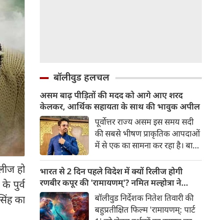
बॉलीवुड हलचल
असम बाढ़ पीड़ितों की मदद को आगे आए शरद
केलकर, आर्थिक सहायता के साथ की भावुक अपील
पूर्वोत्तर राज्य असम इस समय सदी
की सबसे भीषण प्राकृतिक आपदाओं
में से एक का सामना कर रहा है। बाढ़
की भयंकर तबाही ने लाखों जिंदगियों
िलीज हो
को अस्त-व्यस्त कर दिया है। जहां
भारत से 2 दिन पहले विदेश में क्यों रिलीज होगी
एक तरफ राज्य के कई जिले पानी में
रणबीर कपूर की 'रामायणम्'? नमित मल्होत्रा ने
े पुर्व
डूब चुके हैं और लोग बुनियादी चीज़ों
बताया रिलीज प्लान
बॉलीवुड निर्देशक नितेश तिवारी की
सिंह का
के लिए तरस रहे हैं, वहीं दूसरी तरफ
बहुप्रतीक्षित फिल्म 'रामायणम्: पार्ट
इस मुश्किल समय में मनोरंजन जगत