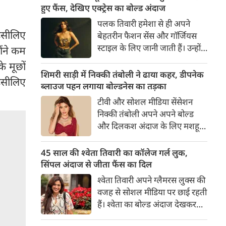
का बेसब्री से इंतजार करते हैं। इस बार
हुए फैंस, देखिए एक्ट्रेस का बोल्ड अंदाज
सनी लियोनी ने मालदीव वेकेशन से
पलक तिवारी हमेशा से ही अपने
अपनी कुछ बोल्ड तस्वीरें शेयर की है।
 इसीलिए
बेहतरीन फैशन सेंस और गॉर्जियस
स्टाइल के लिए जानी जाती हैं। उन्होंने
ंने कम
अपनी दिलकश अदाओं से एक बार
े मूछों
फिर फैंस का दिल जीत लिया है।
शिमरी साड़ी में निक्की तंबोली ने ढाया कहर, डीपनेक
इसीलिए
पलक ने एक बेहद यूनीक और
ब्लाउज पहन लगाया बोल्डनेस का तड़का
स्टाइलिश गोल्डन कॉर्सेट टॉप में
टीवी और सोशल मीडिया सेंसेशन
अपनी कुछ तस्वीरें शेयर की है।
निक्की तंबोली अपने अपने बोल्ड
और दिलकश अंदाज के लिए मशहूर
हैं। वह अपनी सिजलिंग अदाओं से
इंटरनेट पर तहलका मचाती रहती हैं।
45 साल की श्वेता तिवारी का कॉलेज गर्ल लुक,
इस बार निक्की ने मरून कलर की
सिंपल अंदाज से जीता फैंस का दिल
साड़ी में अपनी कुछ सुपर सिजलिंग
श्वेता तिवारी अपने ग्लैमरस लुक्स की
तस्वीरें शेयर की है। खूबसूरत शिमरी
वजह से सोशल मीडिया पर छाई रहती
साड़ी में निक्की की अदाएं देखने
हैं। श्वेता का बोल्ड अंदाज देखकर
लायक है।
अंदाजा लगाना मुश्किल है कि वह दो