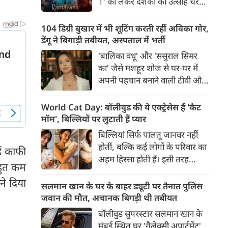
1' को लेकर दर्शकों का उत्साह चरम
से मदद के हाथ भी आगे बढ़ने लगे हैं।
पर है। फिल्म के भारतीय भाषाओं के
ट्रेलर के बाद हाल ही में जारी किए गए
104 डिग्री बुखार में भी शूटिंग करती रहीं अविका गोर,
अंग्रेजी ट्रेलर ने बॉक्स ऑफिस और
डेंगू ने बिगाड़ी तबीयत, अस्पताल में भर्ती
सोशल मीडिया पर तहलका मचा दिया
'बालिका वधू' और 'ससुराल सिमर
है।
का' जैसे मशहूर शोज से घर-घर में
अपनी पहचान बनाने वाली टीवी और
फिल्म एक्ट्रेस अविका गोर को लेकर
शॉकिंग खबर सामने आई है। पिछले
World Cat Day: बॉलीवुड की ये एक्ट्रेसेस हैं 'कैट
पांच दिनों से 103-104 डिग्री के
मॉम', बिल्लियों पर लुटाती हैं प्यार
खतरनाक बुखार से जूझ रहीं अविका
बिल्लियां सिर्फ पालतू जानवर नहीं
को डेंगू की पुष्टि होने के बाद मुंबई के
होतीं, बल्कि कई लोगों के परिवार का
ें काफी
एक अस्पताल में भर्ती कराया गया है।
अहम हिस्सा होती हैं। इसी तरह
हुत कम
बॉलीवुड की कई अभिनेत्रियां भी
ने दिया
अपनी प्यारी बिल्लियों के साथ खास
सलमान खान के घर के बाहर ड्यूटी पर तैनात पुलिस
रिश्ता साझा करती हैं और अक्सर
जवान की मौत, अचानक बिगड़ी थी तबीयत
सोशल मीडिया पर उनके साथ बिताए
बॉलीवुड सुपरस्टार सलमान खान के
खूबसूरत पल फैंस के साथ शेयर
मुंबई स्थित घर 'गैलेक्सी अपार्टमेंट'