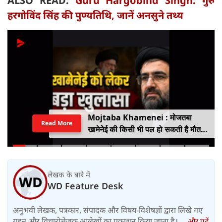
ALSO READ:
Guru Hargobind Singh: गुरु
हरगोविंद सिंह की पुण्यतिथि, जानें अनसुने तथ्य
Mojtaba Khamenei : मोजतबा
Read More
खामेनेई की किसी भी पल हो सकती है मौत,
इजराइली मीडिया के दावे के बीच सामने आया
वीडियो, कैसी है ईरान के सुप्रीम लीडर की
हालत
लेखक के बारे में
WD Feature Desk
अनुभवी लेखक, पत्रकार, संपादक और विषय-विशेषज्ञों द्वारा लिखे गए
गहन और विचारोत्तेजक आलेखों का प्रकाशन किया जाता है।....
और पढ़ें