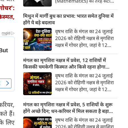
(Mathematics) की तरह सटीक,
गोचर':
अकाट्य और संदेह से परे बनाया
जाए। वे एक ऐसा सार्वभौमिक सत्य
िस्मत,
मिथुन में मार्गी बुध का प्रभाव: भारत समेत दुनिया में
खोजना चाहते थे, जिस पर कोई भी
होंगे ये बड़े बदलाव
प्रश्नचिह्न न लगा सके। इसी विचार ने
वृषभ राशि के मंगल का 24 जुलाई
बुद्धिवाद (Rationalism) की नींव
2026 को रोहिणी नक्षत्र से मृगशिरा
रखी। आइए, देकार्त के इस अद्भुत
नक्षत्र में गोचर होगा, जहां वे 12
दार्शनिक चिंतन के 4 प्रमुख स्तंभों को
अगस्त तक रहेंगे। ज्योतिष की दुनिया
गहराई से समझते हैं।
में एक बड़ा हलचल भरा मोड़ आ चुका
मंगल का मृगशिरा नक्षत्र में प्रवेश, 12 राशियों में
है- बुध ग्रह अपनी ही प्रिय राशि मिथुन
किसकी चमकेगी किस्मत और किसे रहना होगा
में सीधे (मार्गी) चलने लगे हैं। अब जब
सावधान?
वृषभ राशि के मंगल का 24 जुलाई
बुद्धि और संवाद का कारक ग्रह सीधी
2026 को रोहिणी नक्षत्र से मृगशिरा
चाल चलेगा, तो जाहिर है आपकी
नक्षत्र में गोचर होगा, जहां वे 12
सोच, बातचीत और फैसलों की रफ्तार
अगस्त तक रहेंगे। मंगल के इस नक्षत्र
भी बदल जाएगी।
परिवर्तन के चलते मेष से लेकर मीन
करियर,
मंगल का मृगशिरा नक्षत्र में प्रवेश, 5 राशियों के शुरू
तक किन राशियों के लिए शुभ और
होंगे अच्छे दिन; धन-करियर में मिल सकता है बड़ा
ते हैं।
किनके लिए है अशुभ। ज्योतिष शास्त्र
लाभ
वृषभ राशि के मंगल का 24 जुलाई
के लिए
में मंगल को ऊर्जा, साहस, पराक्रम
2026 को रोहिणी नक्षत्र से मृगशिरा