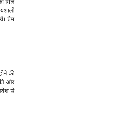
 को मिल
ग्यशाली
। प्रेम
ोने की
 की ओर
िवेश से