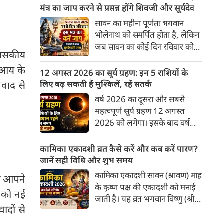
अनुसार, किसी भी शुभ कार्य को सही
मंत्र का जाप करने से प्रसन्न होंगे शिवजी और सूर्यदेव
मुहूर्त में करने से सफलता की
सावन का महीना पूर्णतः भगवान
संभावना बढ़ जाती है। 'वेबदुनिया'
भोलेनाथ को समर्पित होता है, लेकिन
आपके लिए लेकर आया है 09
जब सावन का कोई दिन रविवार को
अगस्‍त, 2026 का विशेष पंचांग और
शासकीय
पड़ता है, तो इसका आध्यात्मिक
शुभ-अशुभ मुहूर्त।
। आय के
महत्व दोगुना हो जाता है। ज्योतिष
12 अगस्त 2026 का सूर्य ग्रहण: इन 5 राशियों के
और शास्त्रों में सूर्यदेव को भगवान
लिए बढ़ सकती हैं मुश्किलें, रहें सतर्क
िवाद से
शिव का ही प्रत्यक्ष स्वरूप (शिव-सूर्य)
वर्ष 2026 का दूसरा और सबसे
माना गया है। सावन के 11वें दिन
महत्वपूर्ण सूर्य ग्रहण 12 अगस्त
(रविवार) को शिवजी की उपासना के
2026 को लगेगा। इसके बाद वर्ष
साथ-साथ सूर्यदेव की पूजा करने से
2026 का दूसरा चंद्र ग्रहण 28
व्यक्ति को आरोग्य, मान-सम्मान, पद-
अगस्त 2026 को लगने जा रहा है।
कामिका एकादशी व्रत कैसे करें और कब करें पारण?
प्रतिष्ठा और तेज की प्राप्ति होती है।
दोनों ग्रहण अगस्त माह में लगने वाले
जानें सही विधि और शुभ समय
हैं। एक ही माह में दो ग्रहण योग के
कामिका एकादशी सावन (श्रावण) माह
ी आपने
चलते इन राशियों पर पड़ेगा इसका
के कृष्ण पक्ष की एकादशी को मनाई
ं को नई
सीधा असर।
जाती है। यह व्रत भगवान विष्णु (श्री
ादों से
हरि) को समर्पित है, जिसे करने से