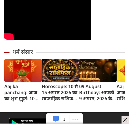
धर्म संसार
Aaj ka
Horoscope: 10 से
09 August
Aaj K
panchang: आज
15 अगस्त 2026 का
Birthday: आपको
आज का
का शुभ मुहूर्त: 10
साप्ताहिक राशिफल,
9 अगस्त, 2026 के
राशिफल
अगस्‍त 2026:
जानें किस राशि को
लिए जन्मदिन की
तक 12
सोमवार का पंचांग
होगा लाभ और किसे
बधाई!
राशिफल
और शुभ समय
नुकसान
2026)