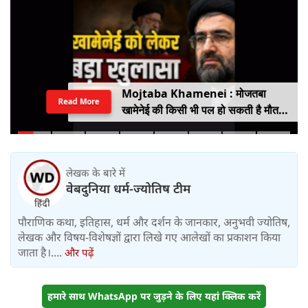
Mojtaba Khamenei : मोजतबा
Read More
खामेनेई की किसी भी पल हो सकती है मौत,
इजराइली मीडिया के दावे के बीच सामने आया
वीडियो, कैसी है ईरान के सुप्रीम लीडर की
हालत
लेखक के बारे में
वेबदुनिया धर्म-ज्योतिष टीम
पौराणिक कथा, इतिहास, धर्म और दर्शन के जानकार, अनुभवी ज्योतिष,
लेखक और विषय-विशेषज्ञों द्वारा लिखे गए आलेखों का प्रकाशन किया
जाता है।....
और पढ़ें
हमारे साथ WhatsApp पर जुड़ने के लिए यहां क्लिक करें