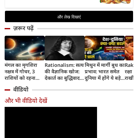
ज़रूर पढ़ें
मंगल का मृगशिरा
Rationalism: सत्य
मिथुन में मार्गी बुध का
Rakhi
नक्षत्र में गोचर, 3
की वैज्ञानिक खोज:
प्रभाव: भारत समेत
रक्षा ब
राशियों को रहना
देकार्त का बुद्धिवाद
दुनिया में होंगे ये बड़े
राखी ब
होगा 12 अगस्त तक
और आधुनिक दर्शन
बदलाव
मुहूर्त?
वीडियो
सावधान
का जन्म
और भी वीडियो देखें