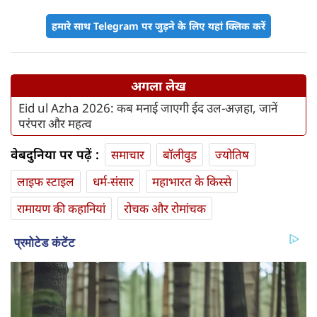
हमारे साथ Telegram पर जुड़ने के लिए यहां क्लिक करें
अगला लेख
Eid ul Azha 2026: कब मनाई जाएगी ईद उल-अज़हा, जानें
परंपरा और महत्व
वेबदुनिया पर पढ़ें :
समाचार
बॉलीवुड
ज्योतिष
लाइफ स्‍टाइल
धर्म-संसार
महाभारत के किस्से
रामायण की कहानियां
रोचक और रोमांचक