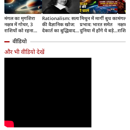
मंगल का मृगशिरा
Rationalism: सत्य
मिथुन में मार्गी बुध का
मंगल क
नक्षत्र में गोचर, 3
की वैज्ञानिक खोज:
प्रभाव: भारत समेत
नक्षत्र म
राशियों को रहना
देकार्त का बुद्धिवाद
दुनिया में होंगे ये बड़े
राशियो
होगा 12 अगस्त तक
और आधुनिक दर्शन
बदलाव
चमकेग
वीडियो
सावधान
का जन्म
किसे र
सावधा
और भी वीडियो देखें