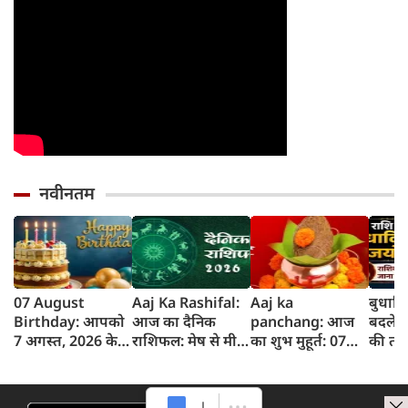
नवीनतम
07 August
Aaj Ka Rashifal:
Aaj ka
बुधादि
Birthday: आपको
आज का दैनिक
panchang: आज
बदलेगी
7 अगस्त, 2026 के
राशिफल: मेष से मीन
का शुभ मुहूर्त: 07
की तक
लिए जन्मदिन की
तक 12 राशियों का
अगस्‍त 2026:
और कार
बधाई!
राशिफल (7 अगस्‍त,
शुक्रवार का पंचांग
सकती ह
2026)
और शुभ समय
सफलत