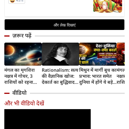
ज़रूर पढ़ें
मंगल का मृगशिरा
Rationalism: सत्य
मिथुन में मार्गी बुध का
मंगल क
नक्षत्र में गोचर, 3
की वैज्ञानिक खोज:
प्रभाव: भारत समेत
नक्षत्र म
राशियों को रहना
देकार्त का बुद्धिवाद
दुनिया में होंगे ये बड़े
राशियो
होगा 12 अगस्त तक
और आधुनिक दर्शन
बदलाव
चमकेग
वीडियो
सावधान
का जन्म
किसे र
सावधा
और भी वीडियो देखें