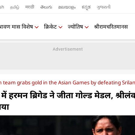
sh
தமிழ்
मराठी
తెలుగు
മലയാളം
ಕನ್ನಡ
ગુજરાતી
श्रावण मास विशेष
क्रिकेट
ज्योतिष
श्रीरामचरितमानस
team grabs gold in the Asian Games by defeating Srila
 हरमन ब्रिगेड ने जीता गोल्ड मेडल, श्रीलं
ाया