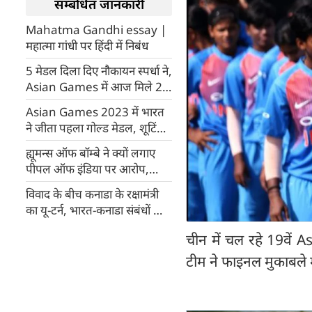
सम्बंधित जानकारी
Mahatma Gandhi essay |
महात्मा गांधी पर हिंदी में निबंध
5 मेडल दिला दिए नौकायन स्पर्धा ने,
Asian Games में आज मिले 2
कांस्य पदक
Asian Games 2023 में भारत
ने जीता पहला गोल्ड मेडल, शूटिंग
टीम ने दिलाया सोना (Video)
ह्यूमन्स ऑफ बॉम्बे ने क्‍यों लगाए
पीपल ऑफ इंडिया पर आरोप,
जानिए क्‍या है मामला?
विवाद के बीच कनाडा के रक्षामंत्री
का यू-टर्न, भारत-कनाडा संबंधों को
बताया महत्वपूर्ण
चीन में चल रहे 19वें 
टीम ने फाइनल मुकाबले म