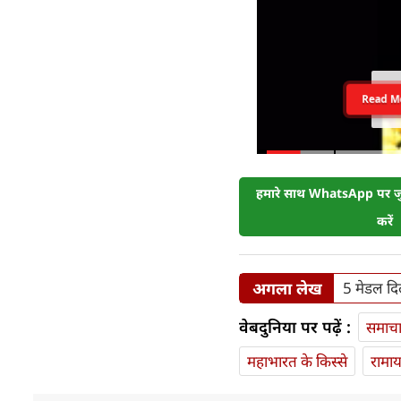
Read M
हमारे साथ WhatsApp पर जुड
करें
अगला लेख
5 मेडल दि
वेबदुनिया पर पढ़ें :
समाच
महाभारत के किस्से
रामा