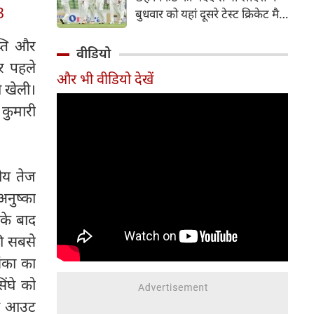
हिस्सा रहे माधव तिवारी इस समय
3
बुधवार को यहां दूसरे टेस्ट क्रिकेट मैच
मध्य प्रदेश के सबसे चर्चित युवा
में पाकिस्तान को 78 रन से हराकर
क्रिकेटरों में से एक हैं।
प्ति और
श्रृंखला में 2-0 से क्लीन स्वीप किया।
वीडियो
पाकिस्तान की टीम 437 रन के लक्ष्य
र पहले
और भी वीडियो देखें
का पीछा करते हुए 358 रन पर
ी खेली।
आउट हो गई। बांग्लादेश ने पहला
 कुमारी
टेस्ट मैच 104 रन से जीता था।
ीय तेज
अनुष्का
के बाद
की सबसे
ंका का
िंघे को
ैच आउट