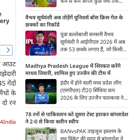
कम से कम अगले कुछ वर्षों तक
ऑस्ट्रेलियाई क्रिकेट उनकी पहली
प्राथमिकता होगी। यह बयान उस चर्चा
वैभव सूर्यवंशी अब तोड़ेंगें यूनिवर्स बॉस क्रिस गेल के
के बीच आया है, जिसमें कहा जा रहा
छक्कों का रिकॉर्ड
है कि ऑस्ट्रेलिया के कुछ बड़े खिलाड़ी
युवा बल्लेबाजी सनसनी वैभव
IPL से आगे बढ़कर अन्य फ्रेंचाइजी
सूर्यवंशी ने आईपीएल 2026 में अब
क्रिकेट खेलने के लिए राष्ट्रीय टीम से
तक 53 छक्के लगाए हैं, जो किसी
दूरी बना सकते हैं।
भी बल्लेबाज़ द्वारा किसी भी टी 20
कर आउट
टूर्नामेंट में दूसरे सबसे ज़्यादा हैं। सबसे
Madhya Pradesh League में शिरकत करेंगे
ज़्यादा 59 छक्के क्रिस गेल ने
ाझेदारी
माधव तिवारी, शामिल हुए उज्जैन की टीम में
आईपीएल 2012 में लगाए थे।
 गेंदों
इंदौर में होने वाली मध्य प्रदेश लीग
सूर्यवंशी की नज़रें अब गेल के रिकॉर्ड
(एमपीएल) टी20 सिंधिया कप
चों के
पर होंगी।
2026 के लिए उज्जैन फाल्कन्स ने
र दो रन
अपनी टीम की घोषणा कर दी है,
जिसमें युवा ऑलराउंडर माधव तिवारी
78 रनों से पाकिस्तान को दूसरा टेस्ट हराकर बांग्लादेश
सबसे बड़े आकर्षण के रूप में
ने 2-0 से किया क्लीन स्वीप
4India
उभरकर सामने आए हैं। इंडियन
BANvsPAK ताइजुल इस्लाम के
प्रीमियर लीग में दिल्ली कैपिटल्स का
छह विकेट की मदद से बांग्लादेश ने