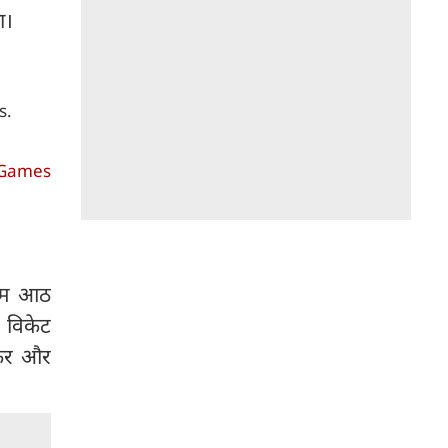
ा।
s.
nGames
टीम आठ
 विकेट
्रकर और