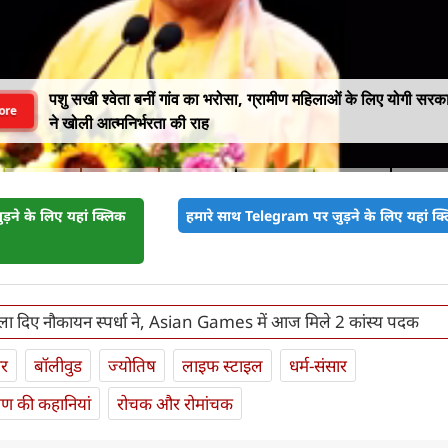
पशु सखी श्वेता बनीं गांव का भरोसा, ग्रामीण महिलाओं के लिए योगी सरक
ore
ने खोली आत्मनिर्भरता की राह
़ने के लिए यहां क्लिक
हमारे साथ Telegram पर जुड़ने के लिए यहां क्ल
ला दिए नौकायन स्पर्धा ने, Asian Games में आज मिले 2 कांस्य पदक
ार
बॉलीवुड
ज्योतिष
लाइफ स्‍टाइल
धर्म-संसार
यण की कहानियां
रोचक और रोमांचक