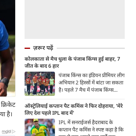
ज़रूर पढ़ें
कोलकाता से मैच धुला के पंजाब किंग्स हुई बाहर, 7
जीत के बाद 6 हार
पंजाब किंग्स का इंडियन प्रीमियर लीग
अभियान 2 हिस्सों में बांटा जा सकता
है। पहले 7 मैच में पंजाब किंग्स
अविजित रही अगले 6 मुकाबले में
्रिकेट
उसे हार का सामना करना पड़ा इसके
ऑस्ट्रेलियाई कप्तान पैट कमिंस ने फिर दोहराया, 'मेरे
बाद अंतिम मैच वह जरूर जीती
लिए देश पहले IPL बाद में'
या है।
लेकिन तब तक उसकी किस्मत
IPL में सनराईजर्स हैदराबाद के
लखनऊ के हाथ लिखी गई थी।
कप्तान पैट कमिंस ने स्पष्ट कहा है कि