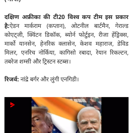
दक्षिण अफ्रीका की टी20 विश्व कप टीम इस प्रकार
है:
ऐडन मार्कराम (कप्तान), ओटनील बार्टमैन, गेराल्ड
कोएट्जी, क्विंटन डिकॉक, ब्योर्न फोर्टुइन, रीजा हेंड्रिक्स,
मार्को यानसेन, हेनरिक क्लासेन, केशव महाराज, डेविड
मिलर, एनरिच नोर्किया, कागिसो रबादा, रेयान रिकल्टन,
तबरेज शम्सी और ट्रिस्टन स्टब्स।
रिजर्व:
नांद्रे बर्गर और लुंगी एनगिडी।