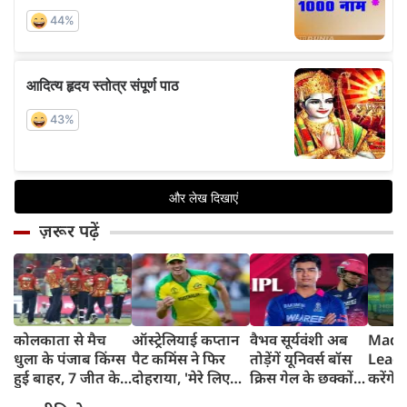
ज़रूर पढ़ें
कोलकाता से मैच
ऑस्ट्रेलियाई कप्तान
वैभव सूर्यवंशी अब
Madh
धुला के पंजाब किंग्स
पैट कमिंस ने फिर
तोड़ेंगें यूनिवर्स बॉस
Leagu
हुई बाहर, 7 जीत के
दोहराया, 'मेरे लिए
क्रिस गेल के छक्कों
करेंगे
बाद 6 हार
देश पहले IPL बाद में'
का रिकॉर्ड
शामिल 