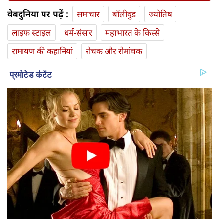
वेबदुनिया पर पढ़ें :
समाचार
बॉलीवुड
ज्योतिष
लाइफ स्‍टाइल
धर्म-संसार
महाभारत के किस्से
रामायण की कहानियां
रोचक और रोमांचक