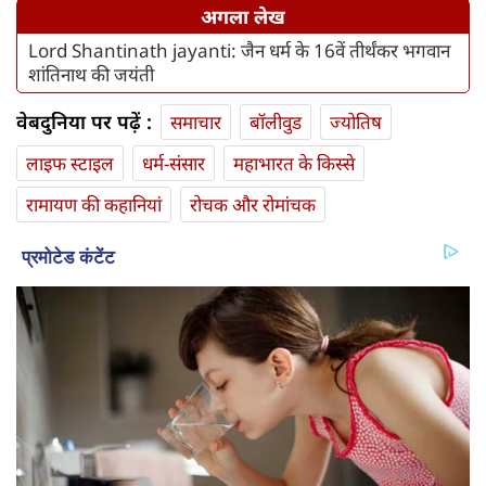
अगला लेख
Lord Shantinath jayanti: जैन धर्म के 16वें तीर्थंकर भगवान
शांतिनाथ की जयंती
वेबदुनिया पर पढ़ें :
समाचार
बॉलीवुड
ज्योतिष
लाइफ स्‍टाइल
धर्म-संसार
महाभारत के किस्से
रामायण की कहानियां
रोचक और रोमांचक