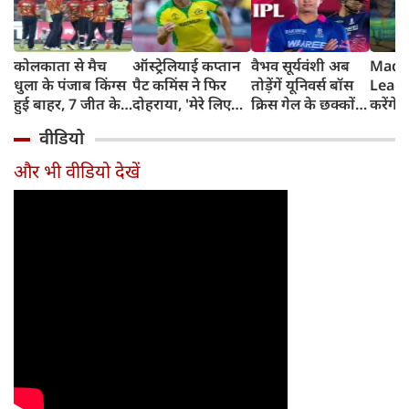
कोलकाता से मैच
ऑस्ट्रेलियाई कप्तान
वैभव सूर्यवंशी अब
Madh
धुला के पंजाब किंग्स
पैट कमिंस ने फिर
तोड़ेंगें यूनिवर्स बॉस
Leagu
हुई बाहर, 7 जीत के
दोहराया, 'मेरे लिए
क्रिस गेल के छक्कों
करेंगे
बाद 6 हार
देश पहले IPL बाद में'
का रिकॉर्ड
शामिल 
वीडियो
टीम में
और भी वीडियो देखें