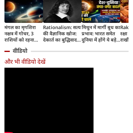
मंगल का मृगशिरा
Rationalism: सत्य
मिथुन में मार्गी बुध का
Rakhi
नक्षत्र में गोचर, 3
की वैज्ञानिक खोज:
प्रभाव: भारत समेत
रक्षा ब
राशियों को रहना
देकार्त का बुद्धिवाद
दुनिया में होंगे ये बड़े
राखी ब
होगा 12 अगस्त तक
और आधुनिक दर्शन
बदलाव
मुहूर्त?
वीडियो
सावधान
का जन्म
और भी वीडियो देखें