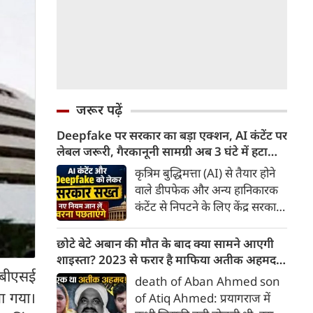
जरूर पढ़ें
Deepfake पर सरकार का बड़ा एक्शन, AI कंटेंट पर
लेबल जरूरी, गैरकानूनी सामग्री अब 3 घंटे में हटानी
होगी, नए नियम जान लें वरना पछताएंगे
कृत्रिम बुद्धिमत्ता (AI) से तैयार होने
वाले डीपफेक और अन्य हानिकारक
कंटेंट से निपटने के लिए केंद्र सरकार
ने नियामक व्यवस्था को और सख्त
किया है। सरकार ने AI से तैयार कंटेंट
छोटे बेटे अबान की मौत के बाद क्या सामने आएगी
पर स्पष्ट लेबल और पहचान योग्य
शाइस्ता? 2023 से फरार है माफिया अतीक अहमद
मेटाडेटा उपलब्ध कराना अनिवार्य
र बीएसई
की पत्नी
death of Aban Ahmed son
किया है। साथ ही, सरकारी या
आ गया।
of Atiq Ahmed: प्रयागराज में
न्यायालय के आदेश के आधार पर