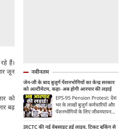
े हैं।
ार जून
नवीनतम
जेन-जी के बाद बुजुर्ग पेंशनभोगियों का केन्द्र सरकार
को अल्टीमेटम, कहा- अब होगी आरपार की लड़ाई
जार को
EPS-95 Pension Protest: देश
भर के लाखों बुजुर्ग कर्मचारियों और
तार बढ़
पेंशनभोगियों के लिए जीवनयापन
करना लगातार मुश्किल होता जा रहा
है। एम्प्लॉइज पेंशन स्कीम (EPS-95)
IRCTC की नई वेबसाइट हुई लाइव, टिकट बुकिंग से