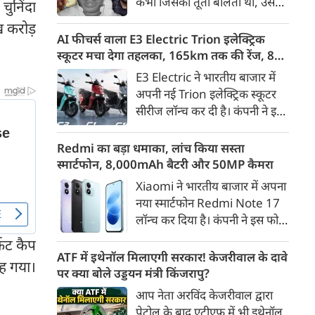
कभी जिसकी तूती बोलती थी, उस
ुनिंदा
गैरकानूनी जानकारी हटाने की
पूर्व सांसद और माफिया अतीक
ख करोड़
समयसीमा 36 घंटे से घटाकर 3 घंटे
अहमद के कुनबे पर कानून और
AI फीचर्स वाला E3 Electric Trion इलेक्ट्रिक
कर दी गई है।
किस्मत की दोहरी मार पड़ रही है।
स्कूटर मचा देगा तहलका, 165km तक की रेंज, 8
जिस झांसी जिले में अप्रैल 2023 में
साल की बैटरी वारंटी, कीमत जानेंगे तो हो जाएंगे
E3 Electric ने भारतीय बाजार में
अतीक के एनकाउंटर में मारे गए बेटे
हैरान
अपनी नई Trion इलेक्ट्रिक स्कूटर
असद की सांसें थमी थीं, उसी झांसी में
सीरीज लॉन्च कर दी है। कंपनी ने इसे
अब उसके छोटे बेटे अबान की भीषण
तीन वेरिएंट C1, C1x और C2 में
सड़क दुर्घटना में जान चली गई है।
पेश किया है। Trion की शुरुआती
Redmi का बड़ा धमाका, लांच किया सस्ता
कीमत 99,999 रुपए (एक्स-शोरूम,
स्मार्टफोन, 8,000mAh बैटरी और 50MP कैमरा
बेंगलुरु) रखी गई है। फिलहाल इसकी
Xiaomi ने भारतीय बाजार में अपना
बुकिंग बेंगलुरु के ग्राहकों के लिए
नया स्मार्टफोन Redmi Note 17
कंपनी की आधिकारिक वेबसाइट के
लॉन्च कर दिया है। कंपनी ने इस फोन
जरिए शुरू की गई है। आने वाले समय
को TrueColour AMOLED
ेट कैप
में इसे दूसरे शहरों में भी उपलब्ध
डिस्प्ले, 8,000mAh की बड़ी बैटरी
ATF में इथेनॉल मिलाएगी सरकार! केजरीवाल के दावे
कराया जाएगा।
ह गया।
और Qualcomm Snapdragon
पर क्या बोले उड्डयन मंत्री किंजरापु?
चिपसेट के साथ पेश किया है। फोन में
आप नेता अरविंद केजरीवाल द्वारा
50MP का मेन कैमरा दिया गया है।
पेट्रोल के बाद एटीएफ में भी इथेनॉल