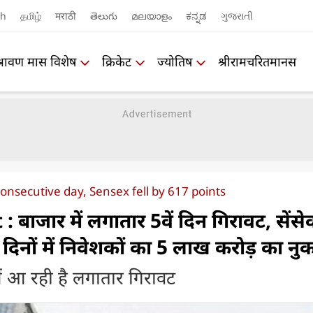
sh
தமிழ்
मराठी
తెలుగు
മലയാളം
ಕನ್ನಡ
ગુજરાતી
श्रावण मास विशेष
क्रिकेट
ज्योतिष
श्रीरामचरितमानस
consecutive day, Sensex fell by 617 points
बाजार में लगातार 5वें दिन गिरावट, सेंसे
 दिनों में निवेशकों का 5 लाख करोड़ का न
ं आ रही है लगातार गिरावट