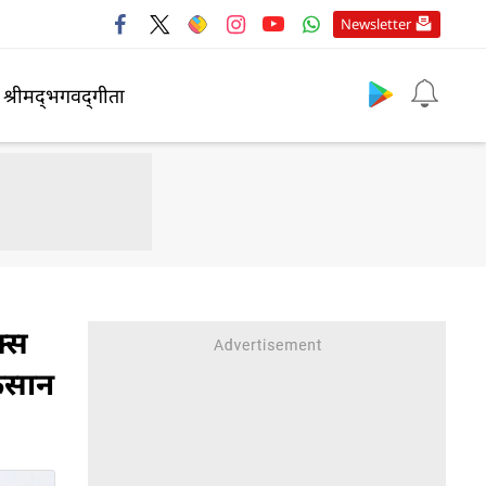
Newsletter
श्रीमद्‍भगवद्‍गीता
क्स
ुकसान