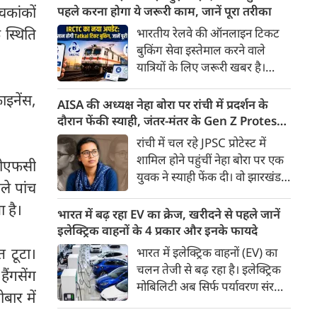
के तहत मिलने वाली बेहद कम पेंशन
चकांकों
पहले करना होगा ये जरूरी काम, जानें पूरा तरीका
से नाराज देश के सेवानिवृत्त कर्मचारी
स्थिति
भारतीय रेलवे की ऑनलाइन टिकट
अब आर-पार की लड़ाई के मूड में हैं।
बुकिंग सेवा इस्तेमाल करने वाले
यात्रियों के लिए जरूरी खबर है।
IRCTC ने अपनी नई टिकट बुकिंग
ाइनेंस,
वेबसाइट का बीटा वर्जन लॉन्च कर
AISA की अध्यक्ष नेहा बोरा पर रांची में प्रदर्शन के
दिया है। करीब 24 साल पुराने
दौरान फेंकी स्याही, जंतर-मंतर के Gen Z Protest
इंटरफेस के बाद वेबसाइट को नए
से आई थी चर्चा में
रांची में चल रहे JPSC प्रोटेस्ट में
डिजाइन और कई नए फीचर्स के साथ
शामिल होने पहुंचीं नेहा बोरा पर एक
डीएफसी
अपडेट किया गया है।
युवक ने स्याही फेंक दी। वो झारखंड में
ले पांच
चल रहे प्रदर्शन को समर्थन देने पहुंची
 है।
थी। घटना के बाद नेहा बोरा ने कहा
भारत में बढ़ रहा EV का क्रेज, खरीदने से पहले जानें
कि इसका पता लगाना जरूरी है कि ये
इलेक्ट्रिक वाहनों के 4 प्रकार और इनके फायदे
कौन सी ताकतें हैं।
 टूटा।
भारत में इलेक्ट्रिक वाहनों (EV) का
चलन तेजी से बढ़ रहा है। इलेक्ट्रिक
ैंगसेंग
मोबिलिटी अब सिर्फ पर्यावरण संरक्षण
बार में
तक सीमित नहीं है, बल्कि यह देश की