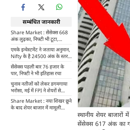
सम्बंधित जानकारी
Share Market : सेंसेक्स 668
अंक लुढ़का, निफ्टी भी टूटा,
लगातार चौथे दिन गिरावट
एमके इन्वेस्टमेंट ने जताया अनुमान,
Nifty के है 24500 अंक के स्तर
तक पहुंचने की उम्मीद
सेंसेक्स पहली बार 76 हजार के
पार, निफ्टी ने भी इतिहास रचा
चुनाव नतीजों को लेकर डगमगाया
भरोसा, मई में FPI ने शेयरों से
निकाले 22 हजार करोड़
Share Market : नया शिखर छूने
के बाद शेयर बाजार में मामूली
स्थानीय शेयर बाजारों म
गिरावट
सेंसेक्स 617 अंक का