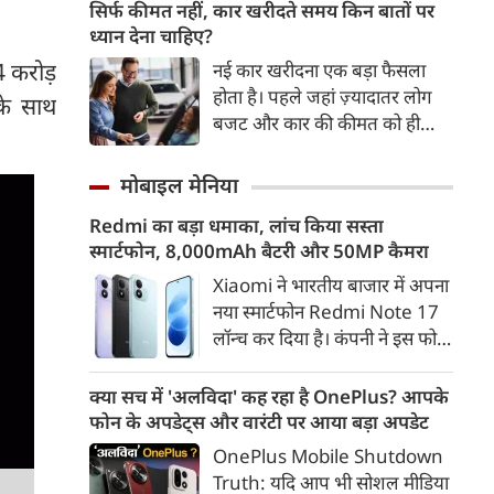
ऊर्जा सुरक्षा, आर्थिक विकास और
सिर्फ कीमत नहीं, कार खरीदते समय किन बातों पर
टिकाऊ परिवहन व्यवस्था का अहम
ध्यान देना चाहिए?
हिस्सा बनती जा रही है। 2016 के
4 करोड़
नई कार खरीदना एक बड़ा फैसला
बाद से भारत में इलेक्ट्रिक वाहनों की
होता है। पहले जहां ज़्यादातर लोग
 के साथ
बिक्री में करीब 46 गुना बढ़ोतरी हुई
बजट और कार की कीमत को ही
है। वहीं, EV से जुड़े निर्यात का मूल्य
सबसे अहम मानते थे, वहीं आज
2020 में 12 लाख अमेरिकी डॉलर से
खरीदार कई दूसरे पहलुओं पर भी
मोबाइल मेनिया
बढ़कर 2024 में 8.4 करोड़
ध्यान देते हैं। आइए जानते हैं कि कार
अमेरिकी डॉलर हो गया।
Redmi का बड़ा धमाका, लांच किया सस्ता
खरीदते समय किन बातों पर ध्यान
स्मार्टफोन, 8,000mAh बैटरी और 50MP कैमरा
देना चाहिए।
Xiaomi ने भारतीय बाजार में अपना
नया स्मार्टफोन Redmi Note 17
लॉन्च कर दिया है। कंपनी ने इस फोन
को TrueColour AMOLED
डिस्प्ले, 8,000mAh की बड़ी बैटरी
क्या सच में 'अलविदा' कह रहा है OnePlus? आपके
और Qualcomm Snapdragon
फोन के अपडेट्स और वारंटी पर आया बड़ा अपडेट
चिपसेट के साथ पेश किया है। फोन में
OnePlus Mobile Shutdown
50MP का मेन कैमरा दिया गया है।
Truth: यदि आप भी सोशल मीडिया