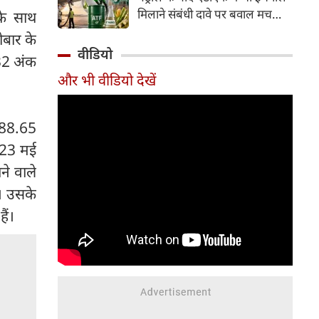
इसके अलावा Redmi Note 17 में
मिलाने संबंधी दावे पर बवाल मच
के साथ
Corning Gorilla Glass 7i
गया। मोदी सरकार में मंत्री राम मोहन
ोबार के
प्रोटेक्शन, IP65 रेटिंग और मजबूत
नायडू किंजरापु ने इसका खंडन करते
वीडियो
चेसिस जैसे फीचर्स मिलते हैं।
532 अंक
हुए कहा कि सरकार की एटीएफ में
और भी वीडियो देखें
इथेनॉल मिलाने की कोई योजना नहीं
है।
488.65
क 23 मई
ने वाले
ी। उसके
ैं।