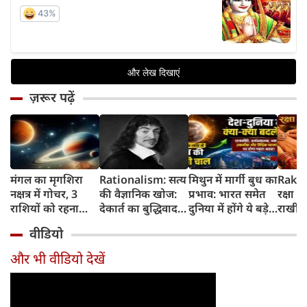
ज़रूर पढ़ें
मंगल का मृगशिरा
Rationalism: सत्य
मिथुन में मार्गी बुध का
Rakhi
नक्षत्र में गोचर, 3
की वैज्ञानिक खोज:
प्रभाव: भारत समेत
रक्षा ब
राशियों को रहना
देकार्त का बुद्धिवाद
दुनिया में होंगे ये बड़े
राखी ब
होगा 12 अगस्त तक
और आधुनिक दर्शन
बदलाव
मुहूर्त?
वीडियो
सावधान
का जन्म
और भी वीडियो देखें