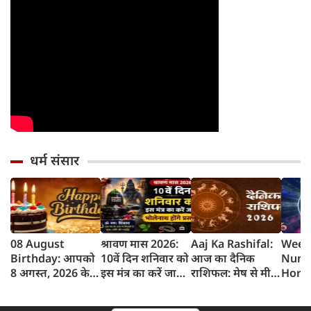
धर्म संसार
08 August
श्रावण मास 2026:
Aaj Ka Rashifal:
Week
Birthday: आपको
10वें दिन शनिवार को
आज का दैनिक
Nume
8 अगस्त, 2026 के
इस मंत्र का करें जाप,
राशिफल: मेष से मीन
Horo
लिए जन्मदिन की
भोलेनाथ होंगे प्रसन्न
तक 12 राशियों का
साप्ता
बधाई!
राशिफल (8 अगस्‍त,
भविष्