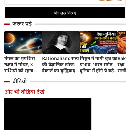
ज़रूर पढ़ें
मंगल का मृगशिरा
Rationalism: सत्य
मिथुन में मार्गी बुध का
Rakhi
नक्षत्र में गोचर, 3
की वैज्ञानिक खोज:
प्रभाव: भारत समेत
रक्षा ब
राशियों को रहना
देकार्त का बुद्धिवाद
दुनिया में होंगे ये बड़े
राखी ब
होगा 12 अगस्त तक
और आधुनिक दर्शन
बदलाव
मुहूर्त?
वीडियो
सावधान
का जन्म
और भी वीडियो देखें