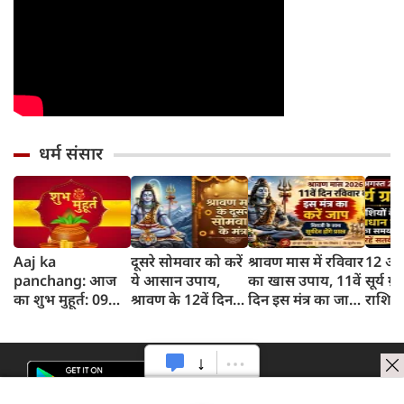
धर्म संसार
Aaj ka
दूसरे सोमवार को करें
श्रावण मास में रविवार
12 अग
panchang: आज
ये आसान उपाय,
का खास उपाय, 11वें
सूर्य ग
का शुभ मुहूर्त: 09
श्रावण के 12वें दिन
दिन इस मंत्र का जाप
राशियो
अगस्‍त 2026: रविवार
इस मंत्र से प्रसन्न होंगे
करने से प्रसन्न होंगे
सकती हैं
का पंचांग और शुभ
शिवजी और चंद्रदेव
शिवजी और सूर्यदेव
सतर्क
समय