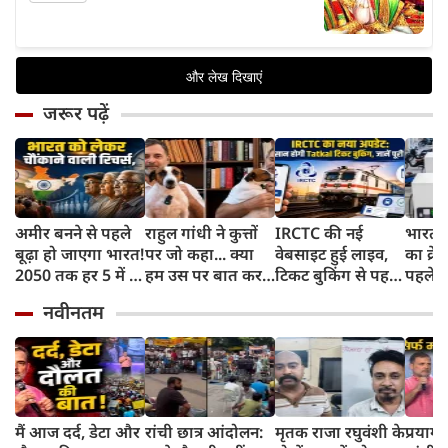
जरूर पढ़ें
अमीर बनने से पहले
राहुल गांधी ने कुत्तों
IRCTC की नई
भारत म
बूढ़ा हो जाएगा भारत!
पर जो कहा... क्या
वेबसाइट हुई लाइव,
का क्रे
2050 तक हर 5 में 1
हम उस पर बात कर
टिकट बुकिंग से पहले
पहले जा
भारतीय होगा 60
सकते हैं?
करना होगा ये जरूरी
वाहनों 
नवीनतम
साल से ज्यादा उम्र का
काम, जानें पूरा
और इन
तरीका
मैं आज दर्द, डेटा और
रांची छात्र आंदोलन:
मृतक राजा रघुवंशी के
प्रयागर