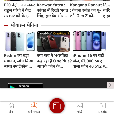
E20 पेट्रोल को लेकर
Kanwar Yatra :
Kangana Ranaut
दिल्ली
राहुल गांधी ने केंद्र
कांवड़ में दिखी भगत
: कंगना रनौत का यू-
बारिश 
सरकार को घेरा,
सिंह, सुखदेव और
टर्न! Gen Z को
हाहाका
कहा- बहुत बड़ा मुद्दा,
राजगुरु की
बताया भारत की
में जलभ
मोबाइल मेनिया
लोगों की गाड़ियां हो
अमरगाथा,
'सबसे बड़ी ताकत',
जाम में
रहीं खराब, BJP ने
शिवभक्तों ने अनोखे
कुछ दिन पहले
सड़कों
बताया खराब
अंदाज में दी
प्रदर्शनकारियों को
तक पा
पटकथा
श्रद्धांजलि
कहा था 'जेनरेशन
गटर'
Redmi का बड़ा
क्या सच में 'अलविदा'
iPhone 16 पर बड़ी
धमाका, लांच किया
कह रहा है OnePlus?
डील, 67,900 रुपए
सस्ता स्मार्टफोन,
आपके फोन के
वाला फोन 40,612 रुपए
8,000mAh बैटरी
अपडेट्स और वारंटी पर
में खरीदने का मौका, ऐसे
और 50MP कैमरा
आया बड़ा अपडेट
मिलेगा डिस्काउंट
होम
धर्म संग्रह
फोटो
Reels