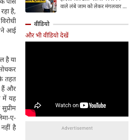
 के पास
वाले लंबे जाम को लेकर मंगलवार को
रहा है,
गंभीर चिंता जताई। कोर्ट ने केंद्र
विरोधी
सरकार को चुनिंदा राष्ट्रीय राजमार्गों
वीडियो
पर पायलट प्रोजेक्ट शुरू करने का
ामने आई
और भी वीडियो देखें
निर्देश दिया है। इसके तहत पारंपरिक
टोल प्लाजा की जगह Automatic
Number Plate Recognition
(ANPR) जैसी तकनीक आधारित
 है या
ऑटोमैटिक व्हीकल डिटेक्शन सिस्टम
ह सोचकर
लागू करने की योजना है, जिससे
के तहत
वाहनों को टोल भुगतान के लिए
 हैं और
रुकना न पड़े।
 में यह
सुप्रीम
लेमा-ए-
नहीं है