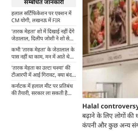
सम्बंधित जानकारी
हलाल सर्टिफिकेशन पर एक्शन में
CM योगी, लखनऊ में FIR
'तारक मेहता' शो में दिखाई नहीं देंगे
जेठालाल, दिलीप जोशी ने शो से
लिया लिया शॉर्ट ब्रेक
कभी 'तारक मेहता' के जेठालाल के
पास नहीं था काम, मन में आते थे
ऐसे ख्याल
'तारक मेहता का उल्टा चश्मा' की
टीआरपी में आई गिरावट, क्या बंद
होगा शो?
कर्नाटक में हलाल मीट पर प्रतिबंध
की तैयारी, सरकार ला सकती है
विधानसभा में बिल
Halal controvers
बढ़ाने के लिए लोगों क
कंपनी और कुछ अन्य संगठ