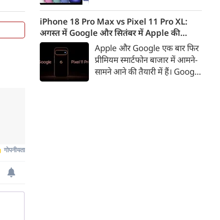
iPhone 16 के 128GB मॉडल की
कीमत सीधे डिस्काउंट के बाद
iPhone 18 Pro Max vs Pixel 11 Pro XL:
67,900 रुपए हो गई है। वहीं, अगर
अगस्त में Google और सितंबर में Apple की
ग्राहक एक्सचेंज ऑफर और चुनिंदा
टक्कर, जानें कौन होगा सबसे दमदार?
Apple और Google एक बार फिर
बैंक कार्ड के डिस्काउंट का फायदा
प्रीमियम स्मार्टफोन बाजार में आमने-
उठाते हैं, तो इस फोन को प्रभावी तौर
सामने आने की तैयारी में हैं। Google
पर सिर्फ 40,612 रुप में खरीदा जा
का नया Pixel 11 Pro XL अगस्त
सकता है।
में लॉन्च होने की उम्मीद है, जबकि
Apple सितंबर में iPhone 18
Pro Max पेश कर सकता है। दोनों
फोन में इस बार बड़े डिजाइन बदलाव
के बजाय हार्डवेयर और सॉफ्टवेयर में
कई अहम अपग्रेड देखने को मिल
सकते हैं।