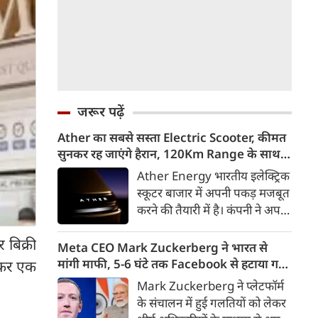
जरूर पढ़ें
Ather का सबसे सस्ता Electric Scooter, कीमत
सुनकर रह जाएंगे हैरान, 120Km Range के साथ
आएगा Konarc
Ather Energy भारतीय इलेक्ट्रिक
स्कूटर बाजार में अपनी पकड़ मजबूत
करने की तैयारी में है। कंपनी ने अपने
नए EL Platform आधारित फैमिली
 बिक्री
इलेक्ट्रिक स्कूटर का पहला वीडियो
Meta CEO Mark Zuckerberg ने भारत से
टीजर जारी कर दिया है। इस नए
मांगी माफी, 5-6 घंटे तक Facebook से हटाया गया
लेकर एक
इलेक्ट्रिक स्कूटर का नाम Ather
था PM Modi का वीडियो
Mark Zuckerberg ने प्लेटफॉर्म
Konarc बताया गया है। कंपनी इसे
के संचालन में हुई गलतियों को लेकर
29 अगस्त 2026 को होने वाले