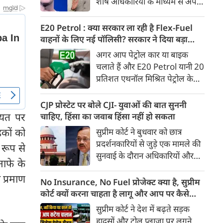
शीर्ष अधिकारियों के माध्यम से अपनी
Ather Annual Community
माफी पहुंचाई। सूत्रों ने बताया कि
Day के दौरान भारतीय बाजार में पेश
बैठक के दौरान Meta ने यह भी
E20 Petrol : क्या सरकार ला रही है Flex-Fuel
करेगी।
स्वीकार किया कि कुछ खास तरह के
वाहनों के लिए नई पॉलिसी? सरकार ने दिया बड़ा
कंटेंट को ज्यादा लोगों तक पहुंचाने के
अपडेट
अगर आप पेट्रोल कार या बाइक
लिए बड़ी रकम का भुगतान किया
चलाते हैं और E20 Petrol यानी 20
गया था। सूत्र के मुताबिक, Meta ने
प्रतिशत एथनॉल मिश्रित पेट्रोल के
गलती स्वीकार करते हुए माफी मांगी
इस्तेमाल को लेकर चिंतित हैं, तो
और इस पर अफसोस जताया।
आपके लिए बड़ी खबर है। भारी
CJP प्रोस्टेट पर बोले CJI- युवाओं की बात सुननी
उद्योग मंत्रालय ने स्पष्ट किया है कि
ायत पर
चाहिए, हिंसा का जवाब हिंसा नहीं हो सकता
20 प्रतिशत से अधिक एथनॉल
हकों को
सुप्रीम कोर्ट ने बुधवार को छात्र
मिश्रित ईंधन पर चलने वाले Flex-
प्रदर्शनकारियों से जुड़े एक मामले की
 रूप से
Fuel वाहनों को बढ़ावा देने के लिए
सुनवाई के दौरान अधिकारियों और
सरकार ने अलग से कोई राष्ट्रीय नीति
नाफे के
सुरक्षा बलों से संयम बरतने की सलाह
नहीं बनाई है। मंत्रालय ने यह भी स्पष्ट
 प्रमाण
दी। कोर्ट ने कहा कि युवा छात्रों के
No Insurance, No Fuel प्रोजेक्ट क्या है, सुप्रीम
किया कि Flex-Fuel और Electric
विरोध प्रदर्शन के दौरान हिंसा रोकने के
कोर्ट क्यों करना चाहता है लागू और आप पर कैसे
Vehicles को प्रोत्साहित करने को
लिए अगर हिंसक तरीके अपनाए गए,
पड़ेगा असर
सुप्रीम कोर्ट ने देश में बढ़ते सड़क
लेकर उसने फिलहाल कोई अलग
तो इससे स्थिति और बिगड़ सकती है।
हादसों और टोल प्लाजा पर लगने
अध्ययन नहीं कराया है।