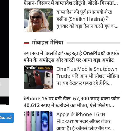
यह टक्कर करीब 8,700 किलोमीटर
ऐलान- दिसंबर में बांग्लादेश लौटूंगी, बोलीं- गिरफ्तारी
प्रति घंटे की रफ्तार से हुई।
या मौत का भी डर नहीं, भारत ने कार्यक्रम से क्यों
बांग्लादेश की पूर्व प्रधानमंत्री शेख
बनाई दूरी
हसीना (Sheikh Hasina) ने
बुधवार को बड़ा ऐलान करते हुए कहा
कि वे दिसंबर 2026 में अपने देश
लौटना चाहती हैं। नई दिल्ली से अपने
मोबाइल मेनिया
पहले वर्चुअल मीडिया संबोधन में
क्या सच में 'अलविदा' कह रहा है OnePlus? आपके
हसीना ने कहा कि उन्हें पता है कि
फोन के अपडेट्स और वारंटी पर आया बड़ा अपडेट
वापसी पर गिरफ्तारी, जेल या जान
को खतरा हो सकता है, लेकिन वह इन
OnePlus Mobile Shutdown
आशंकाओं के कारण अपने लोगों से
Truth: यदि आप भी सोशल मीडिया
दूर नहीं रह सकतीं।
पर यह देखकर घबरा रहे हैं कि
M
"OnePlus मोबाइल बंद हो रहा है",
तो थोड़ा ठहरिए! टेक वर्ल्ड में किसी
iPhone 16 पर बड़ी डील, 67,900 रुपए वाला फोन
समय 'फ्लैगशिप किलर' के नाम से
40,612 रुपए में खरीदने का मौका, ऐसे मिलेगा
मशहूर इस ब्रांड को लेकर इंटरनेट पर
डिस्काउंट
Apple के iPhone 16 पर
लगातार कयासबाजी का दौर जारी है।
िक करें
Flipkart शानदार ऑफर लेकर
आया है। ई-कॉमर्स प्लेटफॉर्म पर