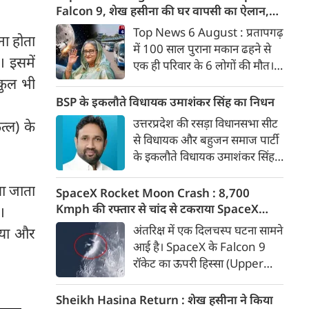
के सभी सात सदस्य एक ही कमरे में
Falcon 9, शेख हसीना की घर वापसी का ऐलान,
सो रहे थे और मलबे के नीचे दब गए।
MP में बस किराया बढ़ा
Top News 6 August : प्रतापगढ़
ा होता
मरने वालों में एक दंपती, उनका बेटा,
में 100 साल पुराना मकान ढहने से
बहू और दो बच्चे शामिल हैं।
। इसमें
एक ही परिवार के 6 लोगों की मौत।
चांद से टकराया स्पेस एक्स का
्कुल भी
फाल्कन 9। बांग्लादेश लौटेंगी शेख
BSP के इकलौते विधायक उमाशंकर सिंह का निधन
हसीना। मध्य प्रदेश में महंगा हुआ बस
उत्तरप्रदेश की रसड़ा विधानसभा सीट
्‍ल) के
का सफर। अमेरिकी राष्‍ट्रपति डोनाल्ड
से विधायक और बहुजन समाज पार्टी
ट्रंप के हेलीकॉप्टर संचालन में चूक हो
के इकलौते विधायक उमाशंकर सिंह
गई। 6 अगस्त की बड़ी खबरें :
का निधन हो गया है। वे बलिया जिले
ा जाता
की रसड़ा विधानसभा सीट से विधायक
SpaceX Rocket Moon Crash : 8,700
थे। उमाशंकर सिंह पिछले कुछ समय
Kmph की रफ्तार से चांद से टकराया SpaceX
।
से गंभीर बीमारी से पीड़ित थे।
रॉकेट का हिस्सा, वैज्ञानिकों ने टेलीस्कोप से रखी
अंतरिक्ष में एक दिलचस्प घटना सामने
ाया और
नजर, देखें Video
आई है। SpaceX के Falcon 9
रॉकेट का ऊपरी हिस्सा (Upper
Stage) चांद की सतह से टकरा गया
है। वैज्ञानिकों के अनुमान के मुताबिक,
Sheikh Hasina Return : शेख हसीना ने किया