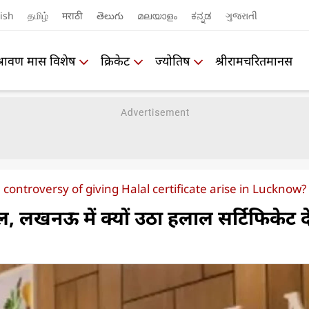
ish
தமிழ்
मराठी
తెలుగు
മലയാളം
ಕನ್ನಡ
ગુજરાતી
श्रावण मास विशेष
क्रिकेट
ज्योतिष
श्रीरामचरितमानस
 controversy of giving Halal certificate arise in Lucknow?
ाल, लखनऊ में क्‍यों उठा हलाल सर्टिफिकेट दे