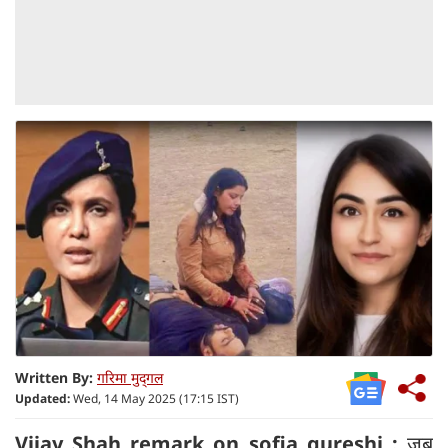
Written By:
गरिमा मुद्‍गल
Updated:
Wed, 14 May 2025 (17:15 IST)
Vijay Shah remark on sofia
qureshi :
जब