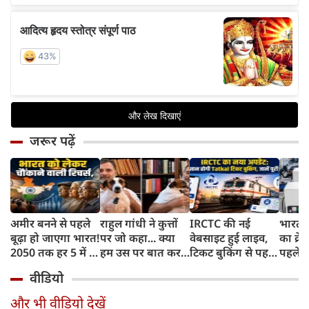
जरूर पढ़ें
अमीर बनने से पहले
राहुल गांधी ने कुत्तों
IRCTC की नई
भारत म
बूढ़ा हो जाएगा भारत!
पर जो कहा... क्या
वेबसाइट हुई लाइव,
का क्रे
2050 तक हर 5 में 1
हम उस पर बात कर
टिकट बुकिंग से पहले
पहले जा
भारतीय होगा 60
सकते हैं?
करना होगा ये जरूरी
वाहनों 
वीडियो
साल से ज्यादा उम्र का
काम, जानें पूरा
और इन
तरीका
और भी वीडियो देखें