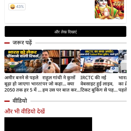
जरूर पढ़ें
अमीर बनने से पहले
राहुल गांधी ने कुत्तों
IRCTC की नई
भारत म
बूढ़ा हो जाएगा भारत!
पर जो कहा... क्या
वेबसाइट हुई लाइव,
का क्रे
2050 तक हर 5 में 1
हम उस पर बात कर
टिकट बुकिंग से पहले
पहले जा
भारतीय होगा 60
सकते हैं?
करना होगा ये जरूरी
वाहनों 
वीडियो
साल से ज्यादा उम्र का
काम, जानें पूरा
और इन
तरीका
और भी वीडियो देखें