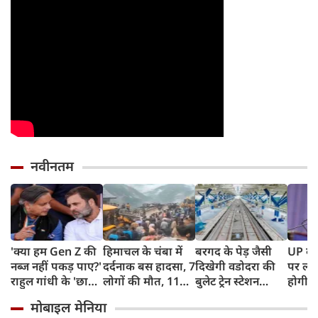
नवीनतम
'क्या हम Gen Z की
हिमाचल के चंबा में
बरगद के पेड़ जैसी
UP के क
नब्ज नहीं पकड़ पाए?'
दर्दनाक बस हादसा, 7
दिखेगी वडोदरा की
पर लगे
राहुल गांधी के 'छात्रों
लोगों की मौत, 11
बुलेट ट्रेन स्टेशन
होगी न
की गूंज' पर शशि
घायल
बिल्डिंग, एयरपोर्ट
शपथ; 
मोबाइल मेनिया
थरूर का बड़ा बयान
जैसी सुविधाएं देख रह
मीटर दा