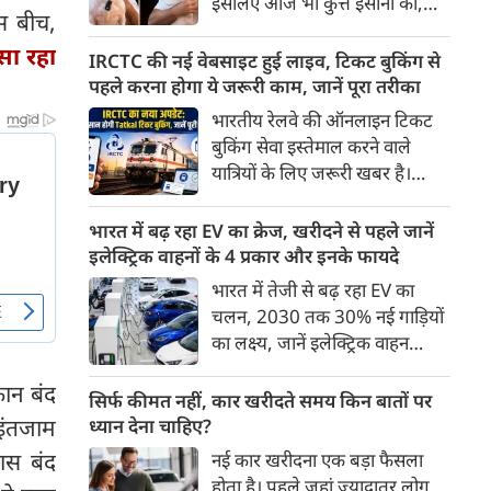
इसलिए आज भी कुत्ते इंसानों को,
पहुंच रहा है।
इस बीच,
इंसानों से बेहतर समझते हैं। जब हम
सा रहा
भू-राजनीति से लेकर कृत्रिम
IRCTC की नई वेबसाइट हुई लाइव, टिकट बुकिंग से
बुद्धिमत्ता, जलवायु परिवर्तन से लेकर
पहले करना होगा ये जरूरी काम, जानें पूरा तरीका
क्रिकेट तक हर विषय पर बहस कर
भारतीय रेलवे की ऑनलाइन टिकट
सकते हैं, तो उस जीव पर भी एक
बुकिंग सेवा इस्तेमाल करने वाले
गंभीर चर्चा बनती है जिसने किसी भी
यात्रियों के लिए जरूरी खबर है।
सभ्यता से पहले इंसान का साथ चुना
IRCTC ने अपनी नई टिकट बुकिंग
था। दुर्भाग्य यह है कि आज कुत्तों के
वेबसाइट का बीटा वर्जन लॉन्च कर
भारत में बढ़ रहा EV का क्रेज, खरीदने से पहले जानें
बारे में हमारी राय पशु-चिकित्सकों,
दिया है। करीब 24 साल पुराने
इलेक्ट्रिक वाहनों के 4 प्रकार और इनके फायदे
व्यवहार वैज्ञानिकों या विशेषज्ञों से
इंटरफेस के बाद वेबसाइट को नए
भारत में तेजी से बढ़ रहा EV का
कम... और व्हाट्सऐप यूनिवर्सिटी से
डिजाइन और कई नए फीचर्स के साथ
चलन, 2030 तक 30% नई गाड़ियों
ज़्यादा बनती है।
अपडेट किया गया है।
का लक्ष्य, जानें इलेक्ट्रिक वाहन
कितने प्रकार के होते हैं और क्या है
कान बंद
200 अरब रुपए का मौका
सिर्फ कीमत नहीं, कार खरीदते समय किन बातों पर
 इंतजाम
ध्यान देना चाहिए?
ास बंद
नई कार खरीदना एक बड़ा फैसला
होता है। पहले जहां ज़्यादातर लोग