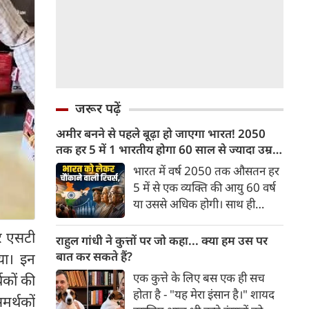
जरूर पढ़ें
अमीर बनने से पहले बूढ़ा हो जाएगा भारत! 2050
तक हर 5 में 1 भारतीय होगा 60 साल से ज्यादा उम्र
का
भारत में वर्ष 2050 तक औसतन हर
5 में से एक व्यक्ति की आयु 60 वर्ष
या उससे अधिक होगी। साथ ही
लगभग 10 में से 7 बुजुर्ग ग्रामीण
र एसटी
भारत में रहेंगे। ‘ट्रांसफॉर्म रूरल
राहुल गांधी ने कुत्तों पर जो कहा... क्या हम उस पर
इंडिया’ (टीआरआई) की रिचर्स के
बात कर सकते हैं?
या। इन
अनुसार भारत विकसित देशों के
एक कुत्ते के लिए बस एक ही सच
थकों की
विपरीत समृद्ध बनने से पहले ही वृद्ध
होता है - "यह मेरा इंसान है।" शायद
मर्थकों
होती आबादी वाले देश की श्रेणी में