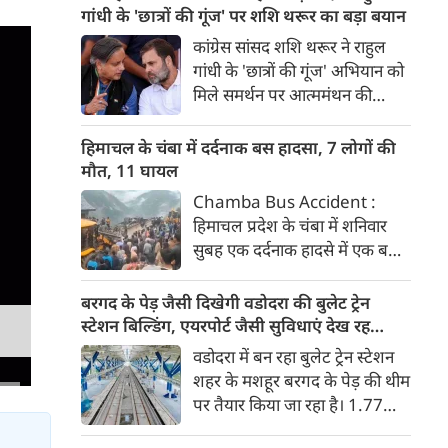
पिछले तीन साल से जमीन की तलाश
गांधी के 'छात्रों की गूंज' पर शशि थरूर का बड़ा बयान
कर रहे हैं। सीएम धामी ने अधिकारियों
कांग्रेस सांसद शशि थरूर ने राहुल
को मामले में जरूरी कार्रवाई के निर्देश
गांधी के 'छात्रों की गूंज' अभियान को
दिए हैं।
मिले समर्थन पर आत्ममंथन की
जरूरत बताई। उन्होंने सवाल उठाया
कि क्या कांग्रेस Gen Z और छात्रों
हिमाचल के चंबा में दर्दनाक बस हादसा, 7 लोगों की
की नब्ज को समझने में नाकाम रही।
मौत, 11 घायल
Chamba Bus Accident :
हिमाचल प्रदेश के चंबा में शनिवार
सुबह एक दर्दनाक हादसे में एक बस
दुर्घटनाग्रस्त हो गई। इस दर्दनाक
हादसे में 7 लोगों की मौत हो गई और
बरगद के पेड़ जैसी दिखेगी वडोदरा की बुलेट ट्रेन
11 अन्य घायल हो गए। घायलों को
स्टेशन बिल्डिंग, एयरपोर्ट जैसी सुविधाएं देख रह
अस्पताल में भर्ती कराया गया है।
जाएंगे दंग
वडोदरा में बन रहा बुलेट ट्रेन स्टेशन
शहर के मशहूर बरगद के पेड़ की थीम
पर तैयार किया जा रहा है। 1.77
लाख वर्ग फीट में बन रहे स्टेशन पर