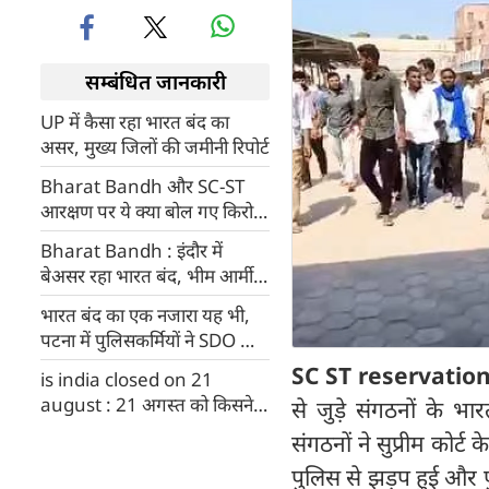
सम्बंधित जानकारी
UP में कैसा रहा भारत बंद का
असर, मुख्य जिलों की जमीनी रिपोर्ट
Bharat Bandh और SC-ST
आरक्षण पर ये क्या बोल गए किरोड़ी
लाल मीणा
Bharat Bandh : इंदौर में
बेअसर रहा भारत बंद, भीम आर्मी
के कार्यकर्ता सड़क पर उतरे
भारत बंद का एक नजारा यह भी,
पटना में पुलिसकर्मियों ने SDO को
पीटा (Video)
SC ST reservatio
is india closed on 21
august : 21 अगस्त को किसने
से जुड़े संगठनों के
बुलाया ‘भारत बंद’ और क्यों,
संगठनों ने सुप्रीम कोर्
कौनसी सेवाएं रहेंगी चालू
पुलिस से झड़प हुई और पु