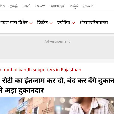
ish
தமிழ்
मराठी
తెలుగు
മലയാളം
ಕನ್ನಡ
ગુજરાતી
श्रावण मास विशेष
क्रिकेट
ज्योतिष
श्रीरामचरितमानस
n front of bandh supporters in Rajasthan
टी का इंतजाम कर दो, बंद कर देंगे दुकान
ने अड़ा दुकानदार