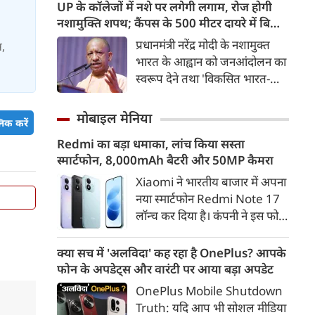
एयरपोर्ट जैसी आधुनिक सुविधाएं
UP के कॉलेजों में नशे पर लगेगी लगाम, रोज होगी
होंगी। मुंबई-अहमदाबाद यात्रा महज
नशामुक्ति शपथ; कैंपस के 500 मीटर दायरे में बिक्री
2 घंटे 15 मिनट में पूरी होगी।
पर सख्ती
प्रधानमंत्री नरेंद्र मोदी के नशामुक्त
स,
भारत के आह्वान को जनआंदोलन का
स्वरूप देने तथा 'विकसित भारत-
विकसित उत्तर प्रदेश' के संकल्प को
साकार करने के उद्देश्य से योगी
मोबाइल मेनिया
िक करें
सरकार सभी उच्च शिक्षण संस्थानों में
Redmi का बड़ा धमाका, लांच किया सस्ता
व्यापक नशामुक्ति अभियान
स्मार्टफोन, 8,000mAh बैटरी और 50MP कैमरा
चलाएगी। विधानसभा परिसर में उच्च
शिक्षा मंत्री योगेंद्र उपाध्याय की
Xiaomi ने भारतीय बाजार में अपना
अध्यक्षता में प्रदेश के सभी राजकीय
नया स्मार्टफोन Redmi Note 17
विश्वविद्यालयों के कुलसचिवों एवं
लॉन्च कर दिया है। कंपनी ने इस फोन
परीक्षा नियंत्रकों की महत्वपूर्ण बैठक
को TrueColour AMOLED
आयोजित की गई।
डिस्प्ले, 8,000mAh की बड़ी बैटरी
क्या सच में 'अलविदा' कह रहा है OnePlus? आपके
और Qualcomm Snapdragon
फोन के अपडेट्स और वारंटी पर आया बड़ा अपडेट
चिपसेट के साथ पेश किया है। फोन में
OnePlus Mobile Shutdown
50MP का मेन कैमरा दिया गया है।
Truth: यदि आप भी सोशल मीडिया