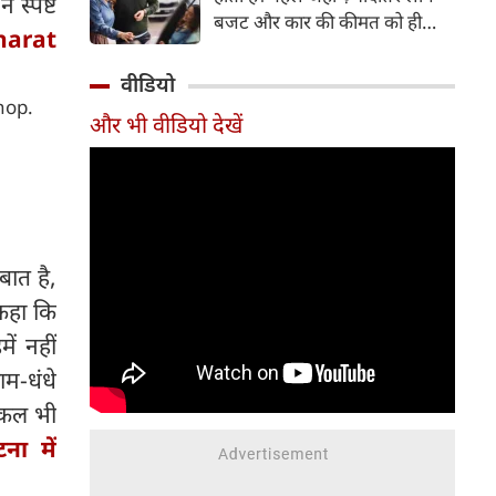
 स्पष्ट
बजट और कार की कीमत को ही
harat
सबसे अहम मानते थे, वहीं आज
खरीदार कई दूसरे पहलुओं पर भी
वीडियो
ध्यान देते हैं। आइए जानते हैं कि कार
hop.
और भी वीडियो देखें
खरीदते समय किन बातों पर ध्यान
देना चाहिए।
ात है,
कहा कि
ें नहीं
ाम-धंधे
ा कल भी
ा में