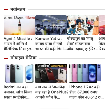
नवीनतम
Agni 4 Missile :
Kanwar Yatra :
गोरखपुर का 'मातृ
आगरा म
भारत ने अग्नि-4
कांवड़ यात्रा में नमो
सेवा' मॉडल बना
किनारे
बैलिस्टिक मिसाइल
भारत की बढ़ी डिमांड,
जीवनरक्षक, हाईरिस्क
रिवर फ्
का सफल परीक्षण
गाजियाबाद समेत
गर्भवती महिलाओं के
करोड़ 
मोबाइल मेनिया
किया, 4,000 KM
कई स्टेशनों पर 50%
इलाज से बची 77
करेगी 
तक मारक क्षमता
तक बढ़ी यात्रियों की
जिंदगियां
मिलेंग
संख्या
सुविधा
Redmi का बड़ा
क्या सच में 'अलविदा'
iPhone 16 पर बड़ी
धमाका, लांच किया
कह रहा है OnePlus?
डील, 67,900 रुपए
सस्ता स्मार्टफोन,
आपके फोन के
वाला फोन 40,612 रुपए
8,000mAh बैटरी
अपडेट्स और वारंटी पर
में खरीदने का मौका, ऐसे
और 50MP कैमरा
आया बड़ा अपडेट
मिलेगा डिस्काउंट