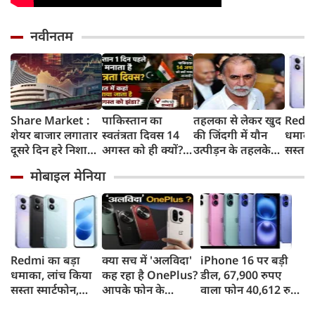
नवीनतम
Share Market :
पाकिस्तान का
तहलका से लेकर खुद
Redmi
शेयर बाजार लगातार
स्वतंत्रता दिवस 14
की जिंदगी में यौन
धमाका
दूसरे दिन हरे निशान
अगस्त को ही क्यों?
उत्पीड़न के तहलके
सस्ता स
में बंद, सेंसेक्स 374
जानिए भारत में इस
तक, आखिर कौन हैं
8,000
मोबाइल मेनिया
अंक चढ़ा, निफ्टी
दिन कहां मनाया
तरुण तेजपाल?
और 50
24,600 के पार
जाता है खास समारोह
Redmi का बड़ा
क्या सच में 'अलविदा'
iPhone 16 पर बड़ी
धमाका, लांच किया
कह रहा है OnePlus?
डील, 67,900 रुपए
सस्ता स्मार्टफोन,
आपके फोन के
वाला फोन 40,612 रुपए
8,000mAh बैटरी
अपडेट्स और वारंटी पर
में खरीदने का मौका, ऐसे