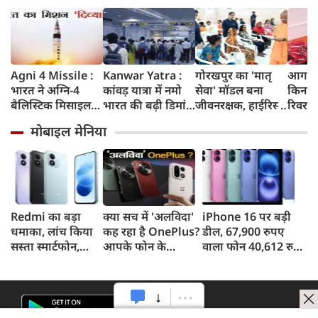
Agni 4 Missile :
Kanwar Yatra :
गोरखपुर का 'मातृ
आगरा म
भारत ने अग्नि-4
कांवड़ यात्रा में नमो
सेवा' मॉडल बना
किनारे
बैलिस्टिक मिसाइल
भारत की बढ़ी डिमांड,
जीवनरक्षक, हाईरिस्क
रिवर फ्
का सफल परीक्षण
गाजियाबाद समेत
गर्भवती महिलाओं के
करोड़ 
मोबाइल मेनिया
किया, 4,000 KM
कई स्टेशनों पर 50%
इलाज से बची 77
करेगी 
तक मारक क्षमता
तक बढ़ी यात्रियों की
जिंदगियां
मिलेंग
संख्या
सुविधा
Redmi का बड़ा
क्या सच में 'अलविदा'
iPhone 16 पर बड़ी
धमाका, लांच किया
कह रहा है OnePlus?
डील, 67,900 रुपए
सस्ता स्मार्टफोन,
आपके फोन के
वाला फोन 40,612 रुपए
8,000mAh बैटरी
अपडेट्स और वारंटी पर
में खरीदने का मौका, ऐसे
और 50MP कैमरा
आया बड़ा अपडेट
मिलेगा डिस्काउंट