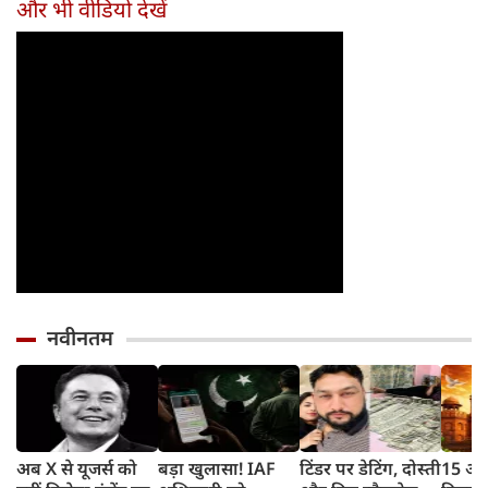
और भी वीडियो देखें
नवीनतम
अब X से यूजर्स को
बड़ा खुलासा! IAF
टिंडर पर डेटिंग, दोस्ती
15 अगस्