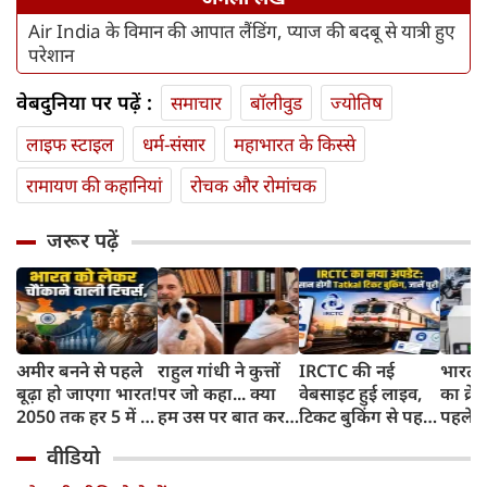
Air India के विमान की आपात लैंडिंग, प्याज की बदबू से यात्री हुए
परेशान
वेबदुनिया पर पढ़ें :
समाचार
बॉलीवुड
ज्योतिष
लाइफ स्‍टाइल
धर्म-संसार
महाभारत के किस्से
रामायण की कहानियां
रोचक और रोमांचक
जरूर पढ़ें
अमीर बनने से पहले
राहुल गांधी ने कुत्तों
IRCTC की नई
भारत म
बूढ़ा हो जाएगा भारत!
पर जो कहा... क्या
वेबसाइट हुई लाइव,
का क्रे
2050 तक हर 5 में 1
हम उस पर बात कर
टिकट बुकिंग से पहले
पहले जा
भारतीय होगा 60
सकते हैं?
करना होगा ये जरूरी
वाहनों 
वीडियो
साल से ज्यादा उम्र का
काम, जानें पूरा
और इन
तरीका