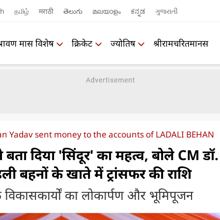
sh
தமிழ்
मराठी
తెలుగు
മലയാളം
ಕನ್ನಡ
ગુજરાતી
श्रावण मास विशेष
क्रिकेट
ज्योतिष
श्रीरामचरितमानस
han Yadav sent money to the accounts of LADALI BEHAN
 बता दिया 'सिंदूर' का महत्व, बोले CM डॉ.
ी बहनों के खाते में ट्रांसफर की राशि
े विकासकार्यों का लोकार्पण और भूमिपूजन