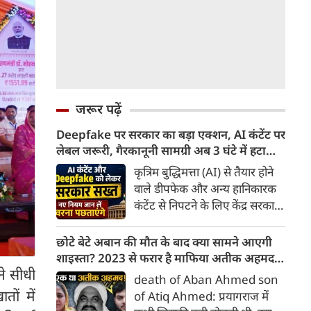
जरूर पढ़ें
Deepfake पर सरकार का बड़ा एक्शन, AI कंटेंट पर
लेबल जरूरी, गैरकानूनी सामग्री अब 3 घंटे में हटानी
होगी, नए नियम जान लें वरना पछताएंगे
कृत्रिम बुद्धिमत्ता (AI) से तैयार होने
वाले डीपफेक और अन्य हानिकारक
कंटेंट से निपटने के लिए केंद्र सरकार
ने नियामक व्यवस्था को और सख्त
किया है। सरकार ने AI से तैयार कंटेंट
छोटे बेटे अबान की मौत के बाद क्या सामने आएगी
पर स्पष्ट लेबल और पहचान योग्य
शाइस्ता? 2023 से फरार है माफिया अतीक अहमद
मेटाडेटा उपलब्ध कराना अनिवार्य
ने सीधी
की पत्नी
death of Aban Ahmed son
किया है। साथ ही, सरकारी या
ों में
of Atiq Ahmed: प्रयागराज में
न्यायालय के आदेश के आधार पर