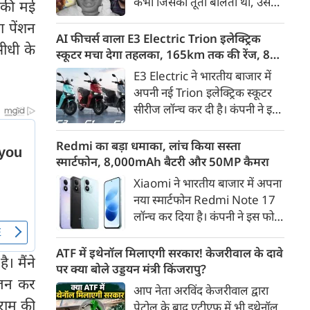
कभी जिसकी तूती बोलती थी, उस
 की मई
गैरकानूनी जानकारी हटाने की
पूर्व सांसद और माफिया अतीक
ा पेंशन
समयसीमा 36 घंटे से घटाकर 3 घंटे
अहमद के कुनबे पर कानून और
AI फीचर्स वाला E3 Electric Trion इलेक्ट्रिक
कर दी गई है।
सीधी के
किस्मत की दोहरी मार पड़ रही है।
स्कूटर मचा देगा तहलका, 165km तक की रेंज, 8
जिस झांसी जिले में अप्रैल 2023 में
साल की बैटरी वारंटी, कीमत जानेंगे तो हो जाएंगे
E3 Electric ने भारतीय बाजार में
अतीक के एनकाउंटर में मारे गए बेटे
हैरान
अपनी नई Trion इलेक्ट्रिक स्कूटर
असद की सांसें थमी थीं, उसी झांसी में
सीरीज लॉन्च कर दी है। कंपनी ने इसे
अब उसके छोटे बेटे अबान की भीषण
तीन वेरिएंट C1, C1x और C2 में
सड़क दुर्घटना में जान चली गई है।
पेश किया है। Trion की शुरुआती
Redmi का बड़ा धमाका, लांच किया सस्ता
कीमत 99,999 रुपए (एक्स-शोरूम,
स्मार्टफोन, 8,000mAh बैटरी और 50MP कैमरा
बेंगलुरु) रखी गई है। फिलहाल इसकी
Xiaomi ने भारतीय बाजार में अपना
बुकिंग बेंगलुरु के ग्राहकों के लिए
नया स्मार्टफोन Redmi Note 17
कंपनी की आधिकारिक वेबसाइट के
लॉन्च कर दिया है। कंपनी ने इस फोन
जरिए शुरू की गई है। आने वाले समय
को TrueColour AMOLED
में इसे दूसरे शहरों में भी उपलब्ध
डिस्प्ले, 8,000mAh की बड़ी बैटरी
ATF में इथेनॉल मिलाएगी सरकार! केजरीवाल के दावे
कराया जाएगा।
। मैंने
और Qualcomm Snapdragon
पर क्या बोले उड्डयन मंत्री किंजरापु?
ूजन कर
चिपसेट के साथ पेश किया है। फोन में
आप नेता अरविंद केजरीवाल द्वारा
50MP का मेन कैमरा दिया गया है।
 राम की
पेट्रोल के बाद एटीएफ में भी इथेनॉल