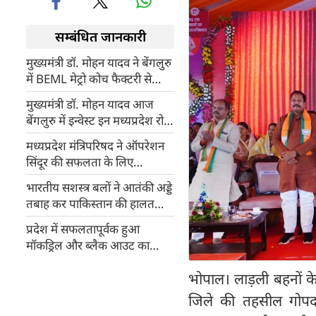
सम्बंधित जानकारी
मुख्यमंत्री डॉ. मोहन यादव ने बेंगलुरु
में BEML मेट्रो कोच फैक्टरी से
2100वें मेट्रो कोच को हरी झंडी
मुख्यमंत्री डॉ. मोहन यादव आज
दिखाई
बेंगलुरु में इन्वेस्ट इन मध्यप्रदेश रोड
शो में निवेशकों से होंगे रूबरू
मध्यप्रदेश मंत्रिपरिषद ने ऑपरेशन
सिंदूर की सफलता के लिए
प्रधानमंत्री मोदी को दी बधाई
भारतीय सशस्त्र बलों ने आतंकी अड्डे
तबाह कर पाकिस्तान की हालत
खराब कर दी : मोहन यादव
प्रदेश में सफलतापूर्वक हुआ
मॉकड्रिल और ब्लैक आउट का
पूर्वाभ्यास : मोहन यादव
भोपाल। लाड़ली बहनों क
जिले की तहसील गोपदब