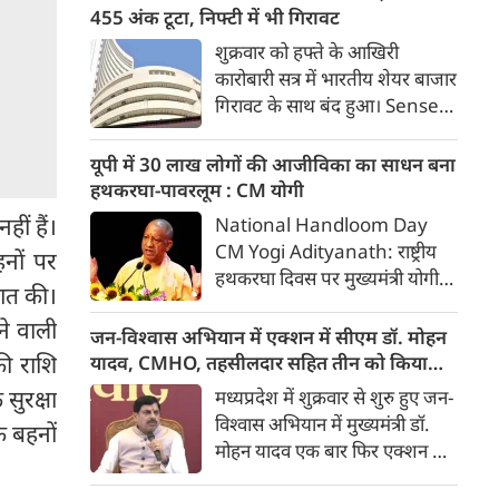
इंडिया’ (टीआरआई) की रिचर्स के
455 अंक टूटा, निफ्टी में भी गिरावट
अनुसार भारत विकसित देशों के
शुक्रवार को हफ्ते के आखिरी
विपरीत समृद्ध बनने से पहले ही वृद्ध
कारोबारी सत्र में भारतीय शेयर बाजार
होती आबादी वाले देश की श्रेणी में
गिरावट के साथ बंद हुआ। Sensex
पहुंच रहा है।
455.59 अंक यानी 0.58 फीसदी
गिरकर 78,499.17 के स्तर पर बंद
यूपी में 30 लाख लोगों की आजीविका का साधन बना
हुआ। वहीं, Nifty 50 में 65.35
हथकरघा-पावरलूम : CM योगी
अंक यानी 0.27 फीसदी की गिरावट
ीं हैं।
National Handloom Day
रही और यह 24,570.65 के स्तर
CM Yogi Adityanath: राष्ट्रीय
हनों पर
पर बंद हुआ। शुक्रवार को सेंसेक्स
हथकरघा दिवस पर मुख्यमंत्री योगी
438.68 अंक यानी 0.56 फीसदी
ुआत की।
आदित्यनाथ ने कारीगरों व बुनकरों के
गिरकर 78,516.08 के स्तर पर
ने वाली
उत्थान के लिए सरकार की प्रतिबद्धता
जन-विश्वास अभियान में एक्शन में सीएम डॉ. मोहन
खुला था। वहीं निफ्टी 97.10 अंक
दोहराई। उन्होंने कहा कि यूपी में
की राशि
यादव, CMHO, तहसीलदार सहित तीन को किया
यानी 0.39 फीसदी की गिरावट के
हथकरघा और पावरलूम से करीब 30
सस्पेंड
सुरक्षा
मध्यप्रदेश में शुक्रवार से शुरु हुए जन-
साथ 24,538.90 के स्तर पर खुला।
लाख लोगों की आजीविका जुड़ी है।
विश्वास अभियान में मुख्यमंत्री डॉ.
क बहनों
मोहन यादव एक बार फिर एक्शन मोड
में दिखाई दिए। छिंदवाड़ा में उन्होंने