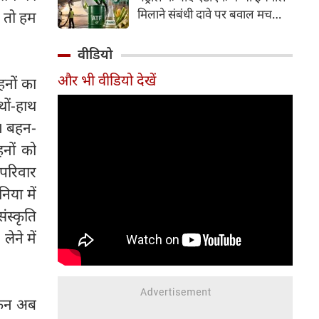
इसके अलावा Redmi Note 17 में
मिलाने संबंधी दावे पर बवाल मच
ा तो हम
Corning Gorilla Glass 7i
गया। मोदी सरकार में मंत्री राम मोहन
प्रोटेक्शन, IP65 रेटिंग और मजबूत
नायडू किंजरापु ने इसका खंडन करते
वीडियो
चेसिस जैसे फीचर्स मिलते हैं।
हुए कहा कि सरकार की एटीएफ में
और भी वीडियो देखें
हनों का
इथेनॉल मिलाने की कोई योजना नहीं
है।
थों-हाथ
है। बहन-
हनों को
 परिवार
िया में
ंस्कृति
लेने में
किन अब