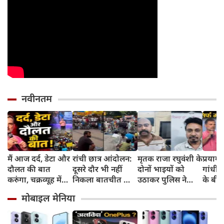
नवीनतम
मैं आज दर्द, डेटा और
रांची छात्र आंदोलन:
मृतक राजा रघुवंशी के
प्रयागर
दौलत की बात
दूसरे दौर भी नहीं
दोनों भाइयों को
गांधी की
करुंगा, चक्रव्यूह में
निकला बातचीत का
उठाकर पुलिस ने
के बी
फंसे हैं देश के छात्र,
कोई नतीजा, MLA
भेजा जेल, ढाबे पर
रोजगार
मोबाइल मेनिया
रील नशा है, छात्रों की
जयराम महतो ने
कर रहे थे ये काम,
दरवाजो
गूंज में बोले राहुल
किया अनशन का
पुलिस जांच में जुटी
गांधी
ऐलान