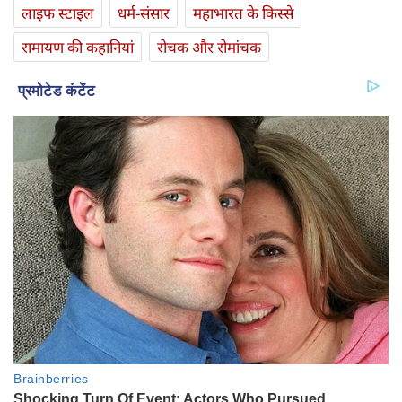
लाइफ स्‍टाइल
धर्म-संसार
महाभारत के किस्से
रामायण की कहानियां
रोचक और रोमांचक