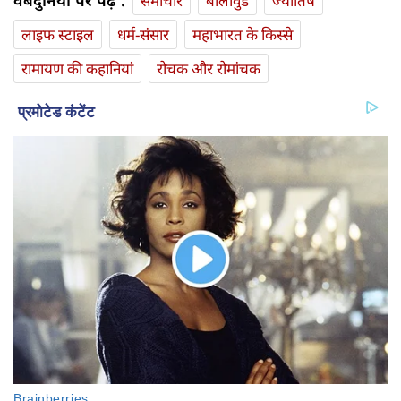
वेबदुनिया पर पढ़ें :
समाचार
बॉलीवुड
ज्योतिष
लाइफ स्‍टाइल
धर्म-संसार
महाभारत के किस्से
रामायण की कहानियां
रोचक और रोमांचक