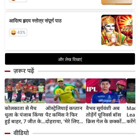
ज़रूर पढ़ें
कोलकाता से मैच
ऑस्ट्रेलियाई कप्तान
वैभव सूर्यवंशी अब
Madh
धुला के पंजाब किंग्स
पैट कमिंस ने फिर
तोड़ेंगें यूनिवर्स बॉस
Leagu
हुई बाहर, 7 जीत के
दोहराया, 'मेरे लिए
क्रिस गेल के छक्कों
करेंगे
बाद 6 हार
देश पहले IPL बाद में'
का रिकॉर्ड
शामिल 
वीडियो
टीम में