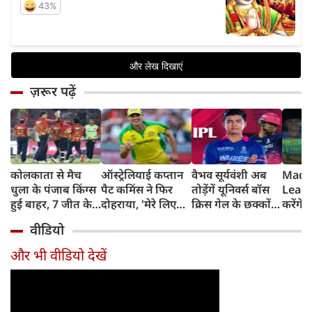
ज़रूर पढ़ें
कोलकाता से मैच
ऑस्ट्रेलियाई कप्तान
वैभव सूर्यवंशी अब
Madh
धुला के पंजाब किंग्स
पैट कमिंस ने फिर
तोड़ेंगें यूनिवर्स बॉस
Leagu
हुई बाहर, 7 जीत के
दोहराया, 'मेरे लिए
क्रिस गेल के छक्कों
करेंगे
बाद 6 हार
देश पहले IPL बाद में'
का रिकॉर्ड
शामिल 
वीडियो
टीम में
और भी वीडियो देखें