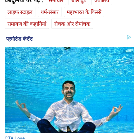
वेबदुनिया पर पढ़ें :
समाचार
बॉलीवुड
ज्योतिष
लाइफ स्‍टाइल
धर्म-संसार
महाभारत के किस्से
रामायण की कहानियां
रोचक और रोमांचक