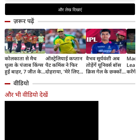
ज़रूर पढ़ें
कोलकाता से मैच
ऑस्ट्रेलियाई कप्तान
वैभव सूर्यवंशी अब
Madh
धुला के पंजाब किंग्स
पैट कमिंस ने फिर
तोड़ेंगें यूनिवर्स बॉस
Leagu
हुई बाहर, 7 जीत के
दोहराया, 'मेरे लिए
क्रिस गेल के छक्कों
करेंगे
बाद 6 हार
देश पहले IPL बाद में'
का रिकॉर्ड
शामिल 
वीडियो
टीम में
और भी वीडियो देखें