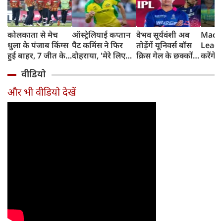
कोलकाता से मैच
ऑस्ट्रेलियाई कप्तान
वैभव सूर्यवंशी अब
Madh
धुला के पंजाब किंग्स
पैट कमिंस ने फिर
तोड़ेंगें यूनिवर्स बॉस
Leagu
हुई बाहर, 7 जीत के
दोहराया, 'मेरे लिए
क्रिस गेल के छक्कों
करेंगे
बाद 6 हार
देश पहले IPL बाद में'
का रिकॉर्ड
शामिल 
वीडियो
टीम में
और भी वीडियो देखें