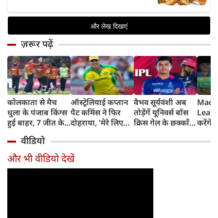
ज़रूर पढ़ें
कोलकाता से मैच
ऑस्ट्रेलियाई कप्तान
वैभव सूर्यवंशी अब
Madh
धुला के पंजाब किंग्स
पैट कमिंस ने फिर
तोड़ेंगें यूनिवर्स बॉस
Leagu
हुई बाहर, 7 जीत के
दोहराया, 'मेरे लिए
क्रिस गेल के छक्कों
करेंगे
बाद 6 हार
देश पहले IPL बाद में'
का रिकॉर्ड
शामिल 
वीडियो
टीम में
और भी वीडियो देखें