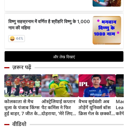
ज़रूर पढ़ें
कोलकाता से मैच
ऑस्ट्रेलियाई कप्तान
वैभव सूर्यवंशी अब
Madh
धुला के पंजाब किंग्स
पैट कमिंस ने फिर
तोड़ेंगें यूनिवर्स बॉस
Leagu
हुई बाहर, 7 जीत के
दोहराया, 'मेरे लिए
क्रिस गेल के छक्कों
करेंगे
बाद 6 हार
देश पहले IPL बाद में'
का रिकॉर्ड
शामिल 
वीडियो
टीम में