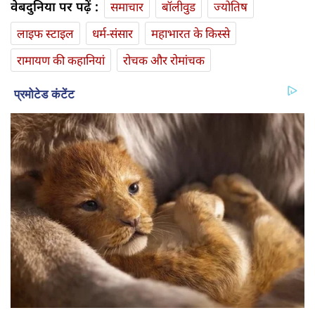
वेबदुनिया पर पढ़ें :
समाचार
बॉलीवुड
ज्योतिष
लाइफ स्‍टाइल
धर्म-संसार
महाभारत के किस्से
रामायण की कहानियां
रोचक और रोमांचक