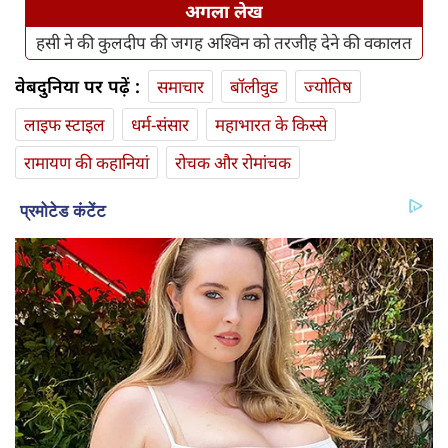
अगला लेख
हसी ने की कुलदीप की जगह अश्विन को तरजीह देने की वकालत
वेबदुनिया पर पढ़ें :
समाचार
बॉलीवुड
ज्योतिष
लाइफ स्‍टाइल
धर्म-संसार
महाभारत के किस्से
रामायण की कहानियां
रोचक और रोमांचक