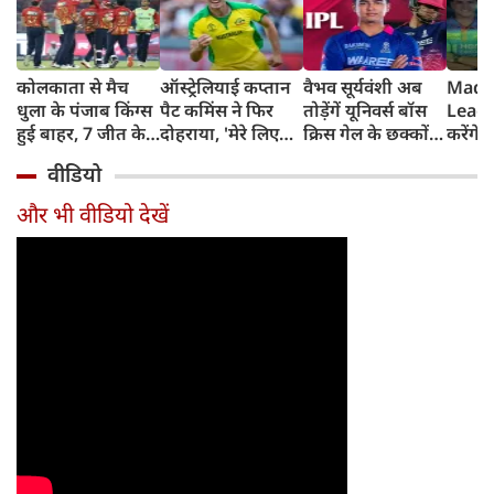
कोलकाता से मैच
ऑस्ट्रेलियाई कप्तान
वैभव सूर्यवंशी अब
Madh
धुला के पंजाब किंग्स
पैट कमिंस ने फिर
तोड़ेंगें यूनिवर्स बॉस
Leagu
हुई बाहर, 7 जीत के
दोहराया, 'मेरे लिए
क्रिस गेल के छक्कों
करेंगे
बाद 6 हार
देश पहले IPL बाद में'
का रिकॉर्ड
शामिल 
वीडियो
टीम में
और भी वीडियो देखें