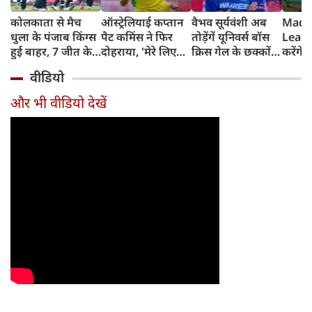
कोलकाता से मैच
ऑस्ट्रेलियाई कप्तान
वैभव सूर्यवंशी अब
Madh
धुला के पंजाब किंग्स
पैट कमिंस ने फिर
तोड़ेंगें यूनिवर्स बॉस
Leagu
हुई बाहर, 7 जीत के
दोहराया, 'मेरे लिए
क्रिस गेल के छक्कों
करेंगे
बाद 6 हार
देश पहले IPL बाद में'
का रिकॉर्ड
शामिल 
वीडियो
टीम में
और भी वीडियो देखें