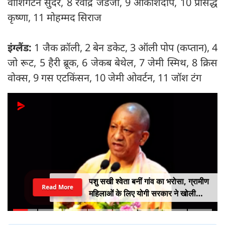
वॉशिंगटन सुंदर, 8 रवींद्र जडेजा, 9 आकाशदीप, 10 प्रसिद्ध
कृष्णा, 11 मोहम्मद सिराज
इंग्लैंड:
1 जैक क्रॉली, 2 बेन डकेट, 3 ऑली पोप (कप्तान), 4
जो रूट, 5 हैरी ब्रूक, 6 जेकब बेथेल, 7 जेमी स्मिथ, 8 क्रिस
वोक्स, 9 गस एटकिंसन, 10 जेमी ओवर्टन, 11 जॉश टंग
पशु सखी श्वेता बनीं गांव का भरोसा, ग्रामीण
Read More
महिलाओं के लिए योगी सरकार ने खोली
आत्मनिर्भरता की राह