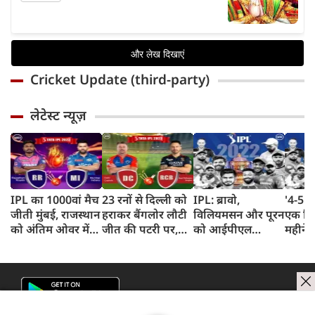
Cricket Update (third-party)
लेटेस्ट न्यूज़
IPL का 1000वां मैच
23 रनों से दिल्ली को
IPL: ब्रावो,
'4-5 दि
जीती मुंबई, राजस्थान
हराकर बैंगलोर लौटी
विलियमसन और पूरन
एक दि
को अंतिम ओवर में
जीत की पटरी पर,
को आईपीएल
महीने 
मैच 6 विकेटों से
गेंदबाजों ने दिल्ली का
नीलामी से पहले
पूर्व क्
हराया
निकाला दम
रिलीज किया