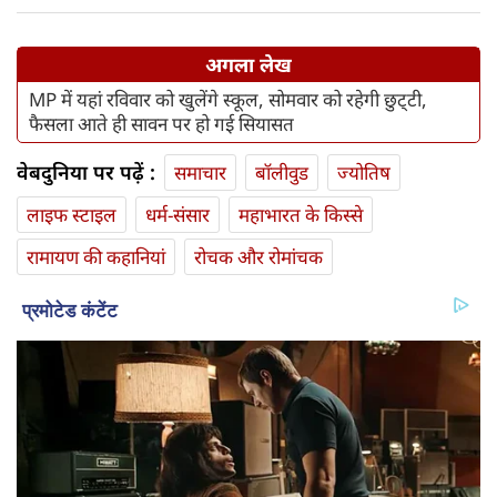
अगला लेख
MP में यहां रविवार को खुलेंगे स्कूल, सोमवार को रहेगी छुट्‌टी,
फैसला आते ही सावन पर हो गई सियासत
वेबदुनिया पर पढ़ें :
समाचार
बॉलीवुड
ज्योतिष
लाइफ स्‍टाइल
धर्म-संसार
महाभारत के किस्से
रामायण की कहानियां
रोचक और रोमांचक