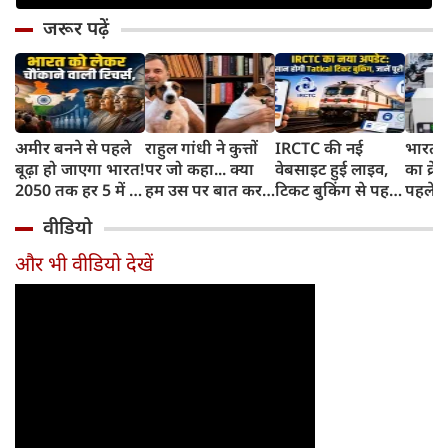
जरूर पढ़ें
अमीर बनने से पहले
राहुल गांधी ने कुत्तों
IRCTC की नई
भारत म
बूढ़ा हो जाएगा भारत!
पर जो कहा... क्या
वेबसाइट हुई लाइव,
का क्रे
2050 तक हर 5 में 1
हम उस पर बात कर
टिकट बुकिंग से पहले
पहले जा
भारतीय होगा 60
सकते हैं?
करना होगा ये जरूरी
वाहनों 
वीडियो
साल से ज्यादा उम्र का
काम, जानें पूरा
और इन
तरीका
और भी वीडियो देखें