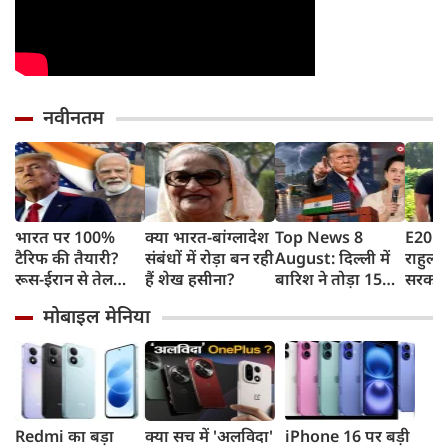
नवीनतम
भारत पर 100%
क्या भारत-बांग्लादेश
Top News 8
E20 पे
टैरिफ की तैयारी?
संबंधों में रोड़ा बन रही
August: दिल्ली में
राहुल गा
रूस-ईरान से तेल
हैं शेख हसीना?
बारिश ने तोड़ा 15
सरकार 
खरीद पर अमेरिका
साल का रिकॉर्ड,
कहा- बह
मोबाइल मेनिया
का बड़ा वार, सीनेट में
भारत पर 100%
लोगों क
बिल पास
टैरिफ का खतरा;
रहीं ख
Gen Z पर कंगना का
बताया
यू-टर्न
पटकथ
Redmi का बड़ा
क्या सच में 'अलविदा'
iPhone 16 पर बड़ी