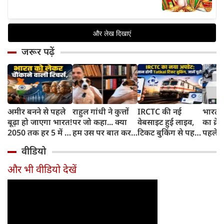
जरूर पढ़ें
अमीर बनने से पहले
राहुल गांधी ने कुत्तों
IRCTC की नई
भारत म
बूढ़ा हो जाएगा भारत!
पर जो कहा... क्या
वेबसाइट हुई लाइव,
का क्रे
2050 तक हर 5 में 1
हम उस पर बात कर
टिकट बुकिंग से पहले
पहले जा
भारतीय होगा 60
सकते हैं?
करना होगा ये जरूरी
वाहनों 
वीडियो
साल से ज्यादा उम्र का
काम, जानें पूरा
और इन
तरीका
और भी वीडियो देखें