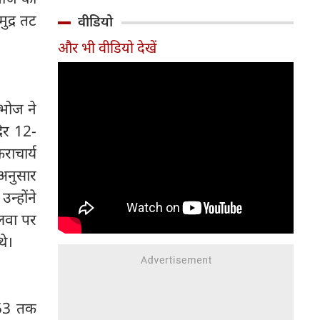
मौजूदा संकट यह संकेत दे रहा है कि
द्र तट
वीडियो
यह संतुलन बनाए रखना भारत के
और भी वीडियो देखें
लिए कितना मुश्किल होता जा रहा है।
 भोज ने
दिर 12-
राचार्य
 अनुसार
न्होंने
ालवा पर
थे।
053 तक