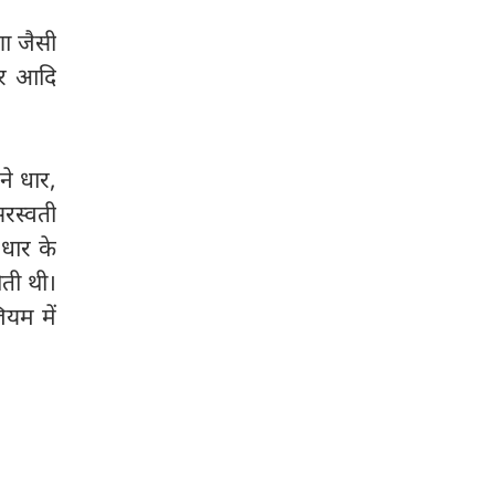
शा जैसी
डीर आदि
ने धार,
रस्वती
 धार के
ोती थी।
ियम में