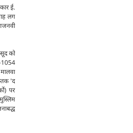
कार ई.
ताह लग
ं गजनवी
मसूद को
6-1054
 मालवा
्तक 'द
को) पर
मुस्लिम
नाबद्ध