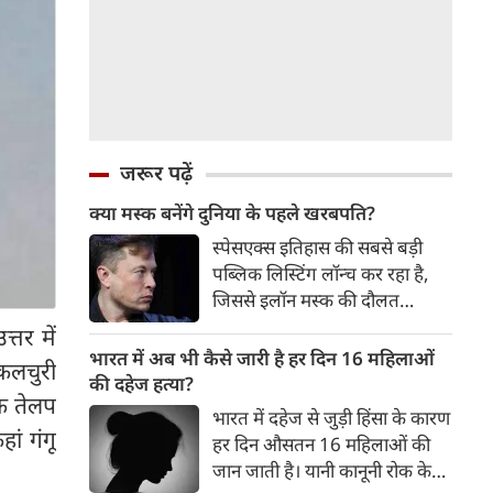
जरूर पढ़ें
क्या मस्क बनेंगे दुनिया के पहले खरबपति?
स्पेसएक्स इतिहास की सबसे बड़ी
पब्लिक लिस्टिंग लॉन्च कर रहा है,
जिससे इलॉन मस्क की दौलत
आसमान की ऊंचाइयों पर पहुंच
्तर में
जाएगी। क्या इस कंपनी की ‘इस
भारत में अब भी कैसे जारी है हर दिन 16 महिलाओं
ज कलचुरी
दुनिया से परे’ वाली महत्वाकांक्षाएं
की दहेज हत्या?
के तेलप
सचमुच ब्रह्मांड जितनी
भारत में दहेज से जुड़ी हिंसा के कारण
ां गंगू
हर दिन औसतन 16 महिलाओं की
जान जाती है। यानी कानूनी रोक के