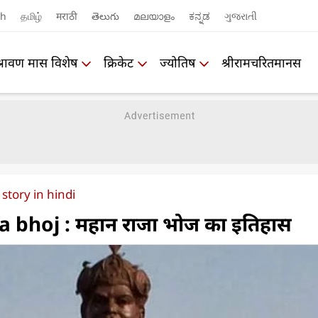
sh
தமிழ்
मराठी
తెలుగు
മലയാളം
ಕನ್ನಡ
ગુજરાતી
श्रावण मास विशेष
क्रिकेट
ज्योतिष
श्रीरामचरितमानस
 story in hindi
a bhoj : महान राजा भोज का इतिहास