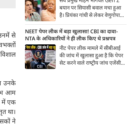
संघ प्रमुख मोहन भागवत Gen Z
बयान पर सियासी बवाल मचा हुआ
है। प्रियंका गांधी से लेकर वेणुगोपाल
तक कई कांग्रेस नेताओं ने मोहन
भागवत के बयान पर सवाल उठाए।
NEET पेपर लीक में बड़ा खुलासा! CBI का दावा-
नमें से
प्रियंका गांधी ने कहा कि छात्रों को
NTA के अधिकारियों ने ही लीक किए थे प्रश्नपत्र
वभक्तों
मोहन भागवत के सर्टिफिकेट की
नीट पेपर लीक मामले में सीबीआई
जरूरत नहीं है। वहीं केसी वेणुगोपाल
ा विशाल
की जांच में खुलासा हु्आ है कि पेपर
ने कहा कि अगर उन्हें छात्रों की सच में
सेट करने वाले राष्‍ट्रीय जांच एजेंसी
परवाह है, तो उन्हें छात्रों पर हुए
(NTA) के अधिकारियों ने ही पेपर
अत्याचारों की निंदा करनी होगी।
लीक किए थे। CBI का आरोप है कि
ज उनके
आरोपियों का मकसद पैसे कमाना
 लाभ आम
और कुछ खास कैंडिडेट्स की मदद
करना था।
 में एक
तृत था।
सकों ने