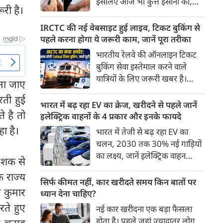
इसलिए आज भी कुत्ते इंसानों को,
पहुंच रहा है।
री है।
इंसानों से बेहतर समझते हैं। जब हम
भू-राजनीति से लेकर कृत्रिम
IRCTC की नई वेबसाइट हुई लाइव, टिकट बुकिंग से
बुद्धिमत्ता, जलवायु परिवर्तन से लेकर
पहले करना होगा ये जरूरी काम, जानें पूरा तरीका
क्रिकेट तक हर विषय पर बहस कर
भारतीय रेलवे की ऑनलाइन टिकट
सकते हैं, तो उस जीव पर भी एक
बुकिंग सेवा इस्तेमाल करने वाले
गंभीर चर्चा बनती है जिसने किसी भी
यात्रियों के लिए जरूरी खबर है।
ना जाए
सभ्यता से पहले इंसान का साथ चुना
IRCTC ने अपनी नई टिकट बुकिंग
था। दुर्भाग्य यह है कि आज कुत्तों के
रती हुई
वेबसाइट का बीटा वर्जन लॉन्च कर
भारत में बढ़ रहा EV का क्रेज, खरीदने से पहले जानें
बारे में हमारी राय पशु-चिकित्सकों,
े है तो
दिया है। करीब 24 साल पुराने
इलेक्ट्रिक वाहनों के 4 प्रकार और इनके फायदे
व्यवहार वैज्ञानिकों या विशेषज्ञों से
इंटरफेस के बाद वेबसाइट को नए
ा है।
भारत में तेजी से बढ़ रहा EV का
कम... और व्हाट्सऐप यूनिवर्सिटी से
डिजाइन और कई नए फीचर्स के साथ
चलन, 2030 तक 30% नई गाड़ियों
ज़्यादा बनती है।
अपडेट किया गया है।
का लक्ष्य, जानें इलेक्ट्रिक वाहन
 दशक से
कितने प्रकार के होते हैं और क्या है
 राज्य
200 अरब रुपए का मौका
सिर्फ कीमत नहीं, कार खरीदते समय किन बातों पर
म कुमार
ध्यान देना चाहिए?
रते हुए
नई कार खरीदना एक बड़ा फैसला
होता है। पहले जहां ज़्यादातर लोग
ा चुनाव