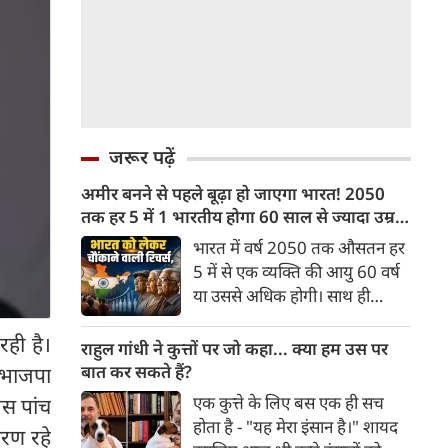
जरूर पढ़ें
अमीर बनने से पहले बूढ़ा हो जाएगा भारत! 2050
तक हर 5 में 1 भारतीय होगा 60 साल से ज्यादा उम्र
का
भारत में वर्ष 2050 तक औसतन हर
5 में से एक व्यक्ति की आयु 60 वर्ष
या उससे अधिक होगी। साथ ही
लगभग 10 में से 7 बुजुर्ग ग्रामीण
रही है।
भारत में रहेंगे। ‘ट्रांसफॉर्म रूरल
राहुल गांधी ने कुत्तों पर जो कहा... क्या हम उस पर
इंडिया’ (टीआरआई) की रिचर्स के
बात कर सकते हैं?
 भाजपा
अनुसार भारत विकसित देशों के
एक कुत्ते के लिए बस एक ही सच
ेस पांच
विपरीत समृद्ध बनने से पहले ही वृद्ध
होता है - "यह मेरा इंसान है।" शायद
ारण रहे
होती आबादी वाले देश की श्रेणी में