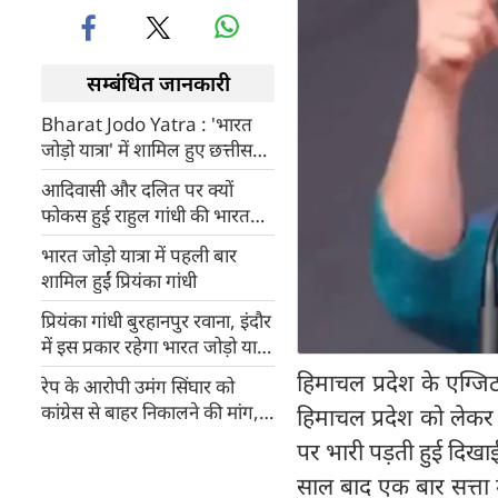
सम्बंधित जानकारी
Bharat Jodo Yatra : 'भारत
जोड़ो यात्रा' में शामिल हुए छत्तीसगढ़
के CM भूपेश बघेल, परिवार समेत
आदिवासी और दलित पर क्यों
दिल्ली लौटीं प्रियंका गांधी
फोकस हुई राहुल गांधी की भारत
जोड़ो यात्रा?
भारत जोड़ो यात्रा में पहली बार
शामिल हुईं प्रियंका गांधी
प्रियंका गांधी बुरहानपुर रवाना, इंदौर
में इस प्रकार रहेगा भारत जोड़ो यात्रा
का रूट
हिमाचल प्रदेश के एग्जि
रेप के आरोपी उमंग सिंघार को
कांग्रेस से बाहर निकालने की मांग,
हिमाचल प्रदेश को लेकर
भाजपा ने प्रियंका से पूछा, कब होगी
पर भारी पड़ती हुई दिखाई 
कार्रवाई?
साल बाद एक बार सत्ता 