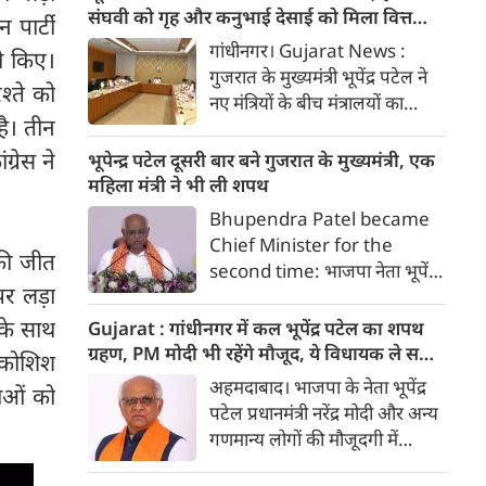
अदालत महापौर पद की उम्मीदवार
संघवी को गृह और कनुभाई देसाई को मिला वित्त
न पार्टी
शैली ओबेरॉय की याचिका को 3
विभाग, जानिए किसे कौनसा मंत्रालय मिला
गांधीनगर। Gujarat News :
शो किए।
फरवरी को सुनवाई के लिए सूचीबद्ध
गुजरात के मुख्यमंत्री भूपेंद्र पटेल ने
श्ते को
करने पर सहमत हो गई। याचिकाकर्ता
नए मंत्रियों के बीच मंत्रालयों का
ने महापौर का चुनाव समयबद्ध तरीके
ै। तीन
बंटवारा कर दिया है। मुख्यमंत्री भूपेन्द्र
से कराने के लिए निर्देश देने की मांग
पटेल ने 16 विभाग अपने पास रखे
्रेस ने
भूपेन्द्र पटेल दूसरी बार बने गुजरात के मुख्‍यमंत्री, एक
की है।
हैं। पिछली बार वाले जिन 7 मंत्रियों
महिला मंत्री ने भी ली शपथ
को कैबिनेट में शामिल किया गया है
Bhupendra Patel became
उनके मंत्रालय भी नहीं बदले हैं क्योंकि
Chief Minister for the
 की जीत
उन मंत्रियों को अच्छा काम करने के
second time: भाजपा नेता भूपेंद्र
कारण कैबिनेट में जगह मिली है।
पर लड़ा
पटेल ने प्रधानमंत्री नरेन्द्र मोदी की
किस मंत्री को मिला कौनसा मंत्रालय
मौजूदगी में 12 दिसंबर को गांधीनगर
 के साथ
Gujarat : गांधीनगर में कल भूपेंद्र पटेल का शपथ
में गुजरात के मुख्यमंत्री पद की शपथ
ग्रहण, PM मोदी भी रहेंगे मौजूद, ये विधायक ले सकते
 कोशिश
ली। मुख्यमंत्री के रूप में पटेल का यह
हैं मंत्री पद की शपथ
अहमदाबाद। भाजपा के नेता भूपेंद्र
लाओं को
लगातार दूसरा कार्यकाल है।
पटेल प्रधानमंत्री नरेंद्र मोदी और अन्य
राज्यपाल आचार्य देवव्रत ने नए
गणमान्य लोगों की मौजूदगी में
सचिवालय के पास हेलीपैड ग्राउंड में
सोमवार को गांधीनगर में गुजरात के
आयोजित एक समारोह में पटेल को