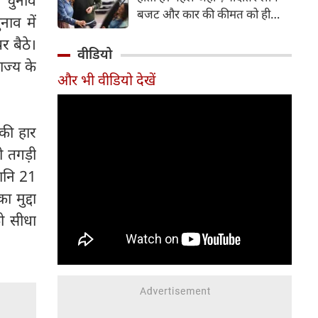
बजट और कार की कीमत को ही
ाव में
सबसे अहम मानते थे, वहीं आज
र बैठे।
खरीदार कई दूसरे पहलुओं पर भी
वीडियो
ाज्य के
ध्यान देते हैं। आइए जानते हैं कि कार
और भी वीडियो देखें
खरीदते समय किन बातों पर ध्यान
देना चाहिए।
की हार
 तगड़ी
यानि 21
 मुद्दा
को सीधा