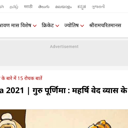
sh
தமிழ்
मराठी
తెలుగు
മലയാളം
ಕನ್ನಡ
ગુજરાતી
श्रावण मास विशेष
क्रिकेट
ज्योतिष
श्रीरामचरितमानस
ास के बारे में 15 रोचक बातें
1 | गुरु पूर्णिमा : महर्षि वेद व्यास के 