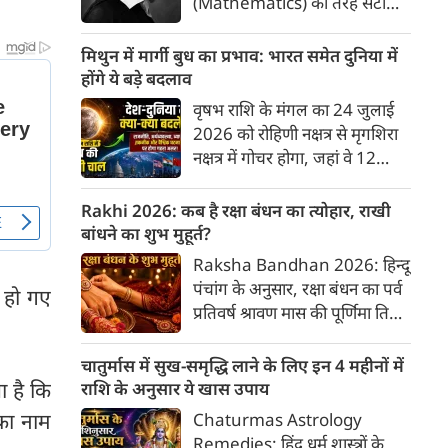
(Mathematics) की तरह सटीक,
अकाट्य और संदेह से परे बनाया
जाए। वे एक ऐसा सार्वभौमिक सत्य
मिथुन में मार्गी बुध का प्रभाव: भारत समेत दुनिया में
खोजना चाहते थे, जिस पर कोई भी
होंगे ये बड़े बदलाव
प्रश्नचिह्न न लगा सके। इसी विचार ने
वृषभ राशि के मंगल का 24 जुलाई
बुद्धिवाद (Rationalism) की नींव
2026 को रोहिणी नक्षत्र से मृगशिरा
रखी। आइए, देकार्त के इस अद्भुत
नक्षत्र में गोचर होगा, जहां वे 12
दार्शनिक चिंतन के 4 प्रमुख स्तंभों को
अगस्त तक रहेंगे। ज्योतिष की दुनिया
गहराई से समझते हैं।
में एक बड़ा हलचल भरा मोड़ आ चुका
Rakhi 2026: कब है रक्षा बंधन का त्योहार, राखी
है- बुध ग्रह अपनी ही प्रिय राशि मिथुन
बांधने का शुभ मुहूर्त?
में सीधे (मार्गी) चलने लगे हैं। अब जब
Raksha Bandhan 2026: हिन्दू
बुद्धि और संवाद का कारक ग्रह सीधी
पंचांग के अनुसार, रक्षा बंधन का पर्व
ा हो गए
चाल चलेगा, तो जाहिर है आपकी
प्रतिवर्ष श्रावण मास की पूर्णिमा तिथि
सोच, बातचीत और फैसलों की रफ्तार
को मनाया जाता है। भारतीय संस्कृति
भी बदल जाएगी।
में इसे मिठास और खुशियों का उत्सव
चातुर्मास में सुख-समृद्धि लाने के लिए इन 4 महीनों में
माना गया है। यह भाई-बहन के प्रेम
ा है कि
राशि के अनुसार ये खास उपाय
का पावन पर्व है। यहां जानें रक्षा बंधन
का नाम
Chaturmas Astrology
2026 कब है? जानें रक्षा बंधन
Remedies: हिंदू धर्म शास्त्रों के