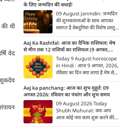
राशिफल आपकी योजना बनाने में
के लिए जन्मदिन की बधाई!
मददगार साबित होगा। जानिए मेष से
09 August Janmdin: जन्मदिन
मीन तक सभी 12 राशियों के लिए
की शुभकामनाओं के साथ आपका
यह सप्ताह कैसा रहने वाला है...
न की थी
स्वागत है वेबदुनिया की विशेष प्रस्तुति
में। यह कॉलम नियमित रूप से उन
पाठकों के व्यक्तित्व और भविष्य के
Aaj Ka Rashifal: आज का दैनिक राशिफल: मेष
बारे में जानकारी देगा जिनका उस
से मीन तक 12 राशियों का राशिफल (9 अगस्‍त,
्षि वेद
दिनांक को जन्मदिन होगा। पेश है
2026)
Today 9 August horoscope
दिनांक 9 को जन्मे व्यक्तियों के बारे
in Hindi : आज 9 अगस्‍त, 2026,
में जानकारी :
रविवार का दिन क्या लाया है मेष से
लेकर मीन राशि के लिए, यहां जानें
 शुकदेव
डेली होरोस्कोप के अनुसार वेबदुनिया
Aaj ka panchang: आज का शुभ मुहूर्त: 09
पर दैनिक राशिफल के बारे में एकदम
अगस्‍त 2026: रविवार का पंचांग और शुभ समय
सटीक जानकारी...
09 August 2026 Today
ैशंपायन
Shubh Muhurat: क्या आप
आज कोई नया काम शुरू करने की
सोच रहे हैं? या कोई महत्वपूर्ण निर्णय