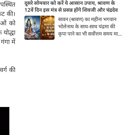
लेने वाले हैं? ज्योतिष और पंचांग के
दूसरे सोमवार को करें ये आसान उपाय, श्रावण के
उपस्थित
अनुसार, किसी भी शुभ कार्य को सही
12वें दिन इस मंत्र से प्रसन्न होंगे शिवजी और चंद्रदेव
रकट की।
मुहूर्त में करने से सफलता की
सावन (श्रावण) का महीना भगवान
धाओं को
संभावना बढ़ जाती है। 'वेबदुनिया'
भोलेनाथ के साथ-साथ चंद्रमा की
आपके लिए लेकर आया है 09
 योद्धा
कृपा पाने का भी सर्वोत्तम समय माना
अगस्‍त, 2026 का विशेष पंचांग और
गया है। सावन के दूसरे सोमवार और
गंगा में
शुभ-अशुभ मुहूर्त।
12वें दिन का यह विशेष संयोग
आपके जीवन से मानसिक तनाव,
नकारात्मकता और आर्थिक तंगी को
वर्ग की
दूर कर सुख-समृद्धि ला सकता है। इस
बार दूसरा सोमवार 10 अगस्त 2026
को रहेगा।