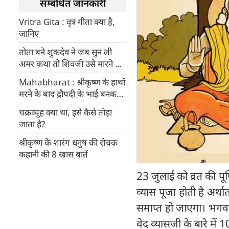
सम्बंधित जानकारी
Vritra Gita : वृत्र गीता क्या है,
जानिए
तोता बने शुकदेव ने जब सुन ली
अमर कथा तो शिवजी उसे मारने को
दौड़े और फिर हुआ गजब
Mahabharat : श्रीकृष्ण के हाथों
मरने के बाद द्रौपदी के भाई बनकर
जन्मे एकलव्य और लिया बदला
चक्रव्यूह क्या था, इसे कैसे तोड़ा
जाता है?
श्रीकृष्ण के शारंग धनुष की रोचक
कहानी की 8 खास बातें
23 जुलाई को व्रत की पूर्
व्यास पूजा होती है अर्
समाप्त हो जाएगा। भगवा
वेद व्यासजी के बारे में 