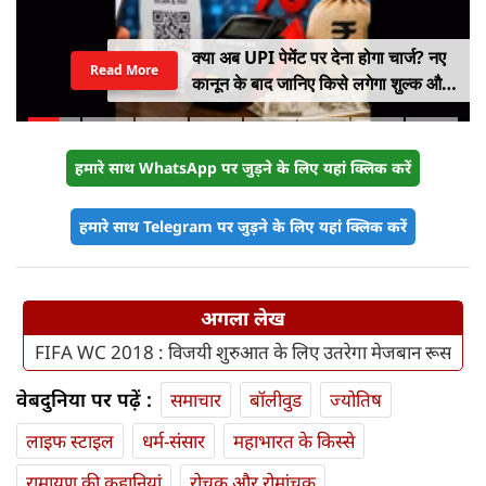
क्या अब UPI पेमेंट पर देना होगा चार्ज? नए
Read More
कानून के बाद जानिए किसे लगेगा शुल्क और
किसे नहीं
हमारे साथ WhatsApp पर जुड़ने के लिए यहां क्लिक करें
हमारे साथ Telegram पर जुड़ने के लिए यहां क्लिक करें
अगला लेख
FIFA WC 2018 : विजयी शुरुआत के लिए उतरेगा मेजबान रूस
वेबदुनिया पर पढ़ें :
समाचार
बॉलीवुड
ज्योतिष
लाइफ स्‍टाइल
धर्म-संसार
महाभारत के किस्से
रामायण की कहानियां
रोचक और रोमांचक