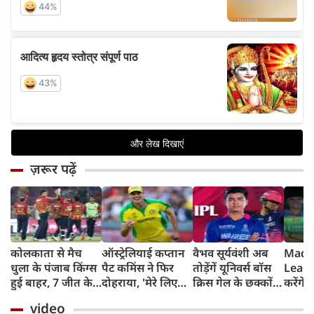
ज़रूर पढ़ें
कोलकाता से मैच
ऑस्ट्रेलियाई कप्तान
वैभव सूर्यवंशी अब
Madh
धुला के पंजाब किंग्स
पैट कमिंस ने फिर
तोड़ेंगें यूनिवर्स बॉस
Leagu
हुई बाहर, 7 जीत के
दोहराया, 'मेरे लिए
क्रिस गेल के छक्कों
करेंगे
बाद 6 हार
देश पहले IPL बाद में'
का रिकॉर्ड
शामिल 
video
टीम में