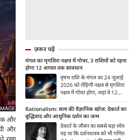
ज़रूर पढ़ें
मंगल का मृगशिरा नक्षत्र में गोचर, 3 राशियों को रहना
होगा 12 अगस्त तक सावधान
वृषभ राशि के मंगल का 24 जुलाई
2026 को रोहिणी नक्षत्र से मृगशिरा
नक्षत्र में गोचर होगा, जहां वे 12
अगस्त तक रहेंगे। मंगल के इस नक्षत्र
परिवर्तन के चलते 3 राशि के लोगों
Rationalism: सत्य की वैज्ञानिक खोज: देकार्त का
को 12 अगस्त तक रहना होगा
बुद्धिवाद और आधुनिक दर्शन का जन्म
्मिक और
सावधान। चलिए जानते हैं कि किन
देकार्त के जीवन का सबसे बड़ा ध्येय
ायी और
राशि 3 राशियों को रहना होगा
यह था कि दर्शनशास्त्र को भी गणित
सावधान।
को रखा