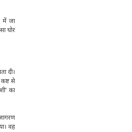
में जा
 सा घोर
बता दी।
कष्ट से
दशी' का
 जागरण
गया। वह