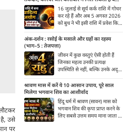
सनातन धर्म में इसका विशेष महत्व है।
सफलता
16 जुलाई से सूर्य कर्क राशि में गोचर
यह एकादशी भक्ति, आस्था और
कर रहे हैं और अब 5 अगस्त 2026
आत्म-शुद्धि का अद्भुत पर्व है।
को बुध ने भी इसी राशि में प्रवेश किया
पौराणिक मान्यताओं के अनुसार, इस
है। वैदिक ज्योतिष में सूर्य और बुध की
दिन भगवान विष्णु के 'उपेंद्र' स्वरूप
युति से बुधादित्य राजयोग बनता है।
अंक-दर्शन : रसोई के मसाले और ग्रहों का रहस्य
की पूजा करने से जाने-अनजाने में हुए
कर्क राशि में बुधादित्य राजयोग बनने
(भाग–5 : तेजपत्ता)
पाप नष्ट हो जाते हैं और मनोकामनाएं
से मुख्य रूप से इन 5 राशियों के लिए
जीवन में कुछ वस्तुएं ऐसी होती हैं
पूरी होती हैं। 9 अगस्त 2026 को
अत्यंत शुभ और लाभदायक समय की
जिनका महत्व उनकी प्रत्यक्ष
कामिका एकादशी का व्रत रखा
शुरुआत होती है। मेष, मिथुन, कर्क,
उपस्थिति से नहीं, बल्कि उनके अदृश्य
जाएगा। आाइए जानते हैं इस व्रत का
कन्या और तुला।
प्रभाव से समझा जाता है। वे स्वयं
महत्व, व्रत का पारण, महात्म्य, फल,
अधिक दिखाई नहीं देतीं, किंतु उनके
पूजा विधि और पूजन करने का सटीक
श्रावण मास में करें ये 10 आसान उपाय, पूरे साल
बिना संपूर्ण व्यवस्था अधूरी प्रतीत
शुभ मुहूर्त...
मिलेगा भगवान शिव का आशीर्वाद
होती है। भारतीय रसोई का तेजपत्ता
हिंदू धर्म में श्रावण (सावन) मास को
भी ऐसी ही एक विलक्षण वनौषधि है।
भगवान शिव की कृपा प्राप्त करने के
े लौटकर
अधिकांश लोग उसे केवल पुलाव,
लिए सबसे उत्तम समय माना जाता है।
है, उसे
सब्ज़ी या मसालों का एक सामान्य
इस पवित्र महीने में किए गए छोटे और
घटक मानते हैं, किंतु भारतीय परंपरा
समान पर
सरल उपाय भी अतिशीघ्र शुभ फल
में उसका स्थान केवल स्वाद तक