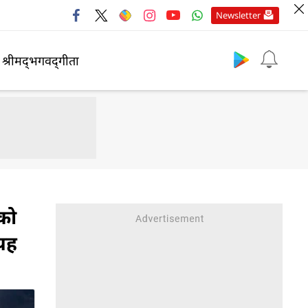
Newsletter
श्रीमद्‍भगवद्‍गीता
को
 यह