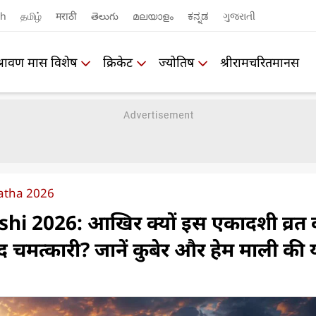
sh
தமிழ்
मराठी
తెలుగు
മലയാളം
ಕನ್ನಡ
ગુજરાતી
श्रावण मास विशेष
क्रिकेट
ज्योतिष
श्रीरामचरितमानस
Katha 2026
hi 2026: आखिर क्यों इस एकादशी व्रत 
हद चमत्कारी? जानें कुबेर और हेम माली की