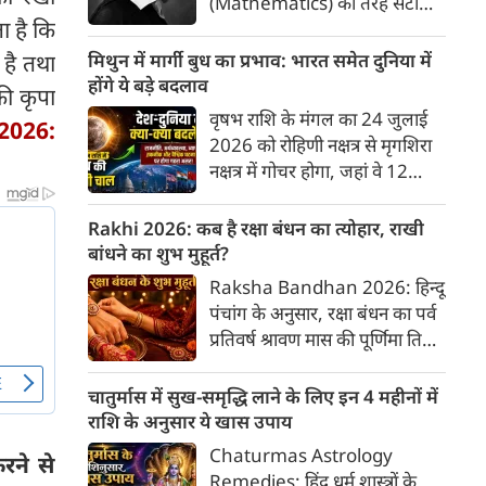
(Mathematics) की तरह सटीक,
ा है कि
अकाट्य और संदेह से परे बनाया
जाए। वे एक ऐसा सार्वभौमिक सत्य
 है तथा
मिथुन में मार्गी बुध का प्रभाव: भारत समेत दुनिया में
खोजना चाहते थे, जिस पर कोई भी
होंगे ये बड़े बदलाव
ी कृपा
प्रश्नचिह्न न लगा सके। इसी विचार ने
वृषभ राशि के मंगल का 24 जुलाई
2026:
बुद्धिवाद (Rationalism) की नींव
2026 को रोहिणी नक्षत्र से मृगशिरा
रखी। आइए, देकार्त के इस अद्भुत
नक्षत्र में गोचर होगा, जहां वे 12
दार्शनिक चिंतन के 4 प्रमुख स्तंभों को
अगस्त तक रहेंगे। ज्योतिष की दुनिया
गहराई से समझते हैं।
में एक बड़ा हलचल भरा मोड़ आ चुका
Rakhi 2026: कब है रक्षा बंधन का त्योहार, राखी
है- बुध ग्रह अपनी ही प्रिय राशि मिथुन
बांधने का शुभ मुहूर्त?
में सीधे (मार्गी) चलने लगे हैं। अब जब
Raksha Bandhan 2026: हिन्दू
बुद्धि और संवाद का कारक ग्रह सीधी
पंचांग के अनुसार, रक्षा बंधन का पर्व
चाल चलेगा, तो जाहिर है आपकी
प्रतिवर्ष श्रावण मास की पूर्णिमा तिथि
सोच, बातचीत और फैसलों की रफ्तार
को मनाया जाता है। भारतीय संस्कृति
भी बदल जाएगी।
में इसे मिठास और खुशियों का उत्सव
चातुर्मास में सुख-समृद्धि लाने के लिए इन 4 महीनों में
माना गया है। यह भाई-बहन के प्रेम
राशि के अनुसार ये खास उपाय
का पावन पर्व है। यहां जानें रक्षा बंधन
Chaturmas Astrology
रने से
2026 कब है? जानें रक्षा बंधन
Remedies: हिंदू धर्म शास्त्रों के