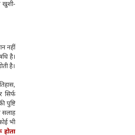
थ खुशी-
ान नहीं
षधि है।
ोती है।
इतिहास,
र सिर्फ
 पुष्टि
की सलाह
 कोई भी
ू होता