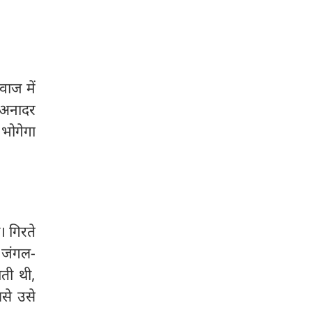
प्रदान करते हैं। सावन के महीने में
सीमित नहीं रहा। उसकी सुगंध, उसकी
अपनाए जाने वाले 10 प्रमुख और
संरचना और उसका उपयोग सदियों से
आसान उपाय।
संरक्षण, शुद्धि और शुभता के प्रतीक
के रूप में देखा जाता रहा है।
वाज में
ा अनादर
 भोगेगा
। गिरते
े जंगल-
ती थी,
से उसे