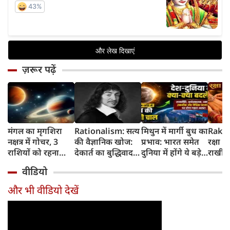
ज़रूर पढ़ें
मंगल का मृगशिरा
Rationalism: सत्य
मिथुन में मार्गी बुध का
Rakhi
नक्षत्र में गोचर, 3
की वैज्ञानिक खोज:
प्रभाव: भारत समेत
रक्षा ब
राशियों को रहना
देकार्त का बुद्धिवाद
दुनिया में होंगे ये बड़े
राखी ब
होगा 12 अगस्त तक
और आधुनिक दर्शन
बदलाव
मुहूर्त?
वीडियो
सावधान
का जन्म
और भी वीडियो देखें