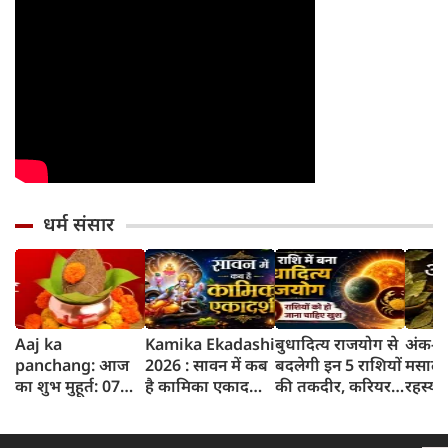
धर्म संसार
Aaj ka
Kamika Ekadashi
बुधादित्य राजयोग से
अंक-दर
panchang: आज
2026 : सावन में कब
बदलेगी इन 5 राशियों
मसाले 
का शुभ मुहूर्त: 07
है कामिका एकादशी?
की तकदीर, करियर
रहस्य 
अगस्‍त 2026:
जानें क्यों खास है यह
और कारोबार में मिल
तेजपत्त
शुक्रवार का पंचांग
एकादशी, जानें पूजा
सकती है बड़ी