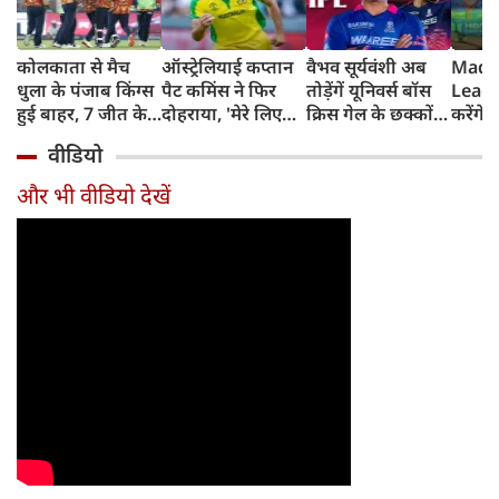
कोलकाता से मैच
ऑस्ट्रेलियाई कप्तान
वैभव सूर्यवंशी अब
Madh
धुला के पंजाब किंग्स
पैट कमिंस ने फिर
तोड़ेंगें यूनिवर्स बॉस
Leagu
हुई बाहर, 7 जीत के
दोहराया, 'मेरे लिए
क्रिस गेल के छक्कों
करेंगे
बाद 6 हार
देश पहले IPL बाद में'
का रिकॉर्ड
शामिल 
वीडियो
टीम में
और भी वीडियो देखें