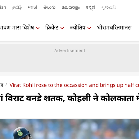
ish
தமிழ்
मराठी
తెలుగు
മലയാളം
ಕನ್ನಡ
ગુજરાતી
श्रावण मास विशेष
क्रिकेट
ज्योतिष
श्रीरामचरितमानस
ूज
Virat Kohli rose to the occassion and brings up half 
ं विराट वनडे शतक, कोहली ने कोलकाता मे