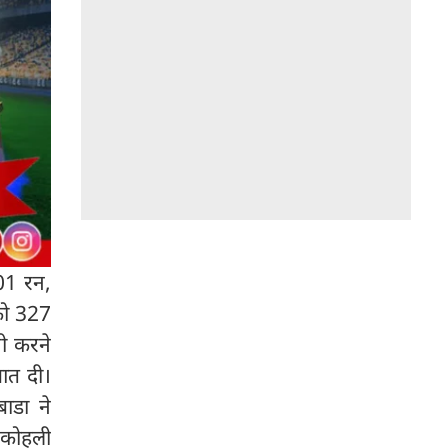
01 रन,
 को 327
जी करने
आत दी।
बाडा ने
 कोहली