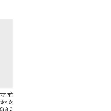
ारत को
िकेट के
िडी ने