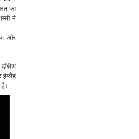
भारत का
म्सी ने
राज और
दक्षिण
ंग्लैंड
है।