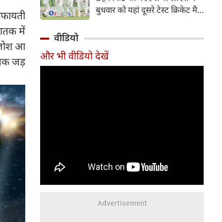
हिस्सा रहे माधव तिवारी इस समय
बुधवार को यहां दूसरे टेस्ट क्रिकेट मैच
िफायती
मध्य प्रदेश के सबसे चर्चित युवा
में पाकिस्तान को 78 रन से हराकर
क्रिकेटरों में से एक हैं।
तक में
श्रृंखला में 2-0 से क्लीन स्वीप किया।
वीडियो
ी जोश आ
पाकिस्तान की टीम 437 रन के लक्ष्य
और भी वीडियो देखें
का पीछा करते हुए 358 रन पर
शतक जड़
आउट हो गई। बांग्लादेश ने पहला
टेस्ट मैच 104 रन से जीता था।