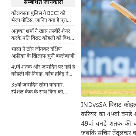
सम्बंधित जानकारी
कोलकाता पुलिस ने BCCI को
भेजा नोटिस, जानिए क्या है पूरा
मामला
अनुष्का शर्मा ने खास तस्वीरें शेयर
करके पति विराट कोहली को विश
किया बर्थडे, बोलीं- हमेशा प्यार
भारत ने टॉस जीतकर दक्षिण
करती रहूंगी...
अफ्रीका के खिलाफ चुनी बल्लेबाजी
49वें शतक और जन्मदिन पर नहीं है
कोहली की निगाह, कोच द्रविड़ ने
किया खुलासा
35वां जन्मदिन रहेगा यादगार,
स्पेशल केक के साथ किंग को
मिलेगा स्पेशल बैट
INDvsSA विराट कोहली न
करियर का 49वां वनडे 
49वां वनडे शतक की बर
जबकि सचिन तेंदुलकर क