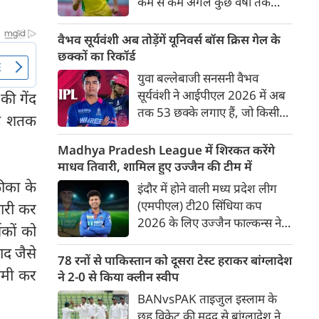
कम से कम अगले कुछ वर्षों तक
ऑस्ट्रेलियाई क्रिकेट उनकी पहली
प्राथमिकता होगी। यह बयान उस चर्चा
वैभव सूर्यवंशी अब तोड़ेंगें यूनिवर्स बॉस क्रिस गेल के
के बीच आया है, जिसमें कहा जा रहा
छक्कों का रिकॉर्ड
है कि ऑस्ट्रेलिया के कुछ बड़े खिलाड़ी
युवा बल्लेबाजी सनसनी वैभव
IPL से आगे बढ़कर अन्य फ्रेंचाइजी
सूर्यवंशी ने आईपीएल 2026 में अब
की गेंद
क्रिकेट खेलने के लिए राष्ट्रीय टीम से
तक 53 छक्के लगाए हैं, जो किसी
यह शतक
दूरी बना सकते हैं।
भी बल्लेबाज़ द्वारा किसी भी टी 20
टूर्नामेंट में दूसरे सबसे ज़्यादा हैं। सबसे
Madhya Pradesh League में शिरकत करेंगे
ज़्यादा 59 छक्के क्रिस गेल ने
माधव तिवारी, शामिल हुए उज्जैन की टीम में
आईपीएल 2012 में लगाए थे।
रीका के
इंदौर में होने वाली मध्य प्रदेश लीग
सूर्यवंशी की नज़रें अब गेल के रिकॉर्ड
(एमपीएल) टी20 सिंधिया कप
ारी कर
पर होंगी।
2026 के लिए उज्जैन फाल्कन्स ने
शकों को
अपनी टीम की घोषणा कर दी है,
ाद जैसे
जिसमें युवा ऑलराउंडर माधव तिवारी
78 रनों से पाकिस्तान को दूसरा टेस्ट हराकर बांग्लादेश
ीमी कर
सबसे बड़े आकर्षण के रूप में
ने 2-0 से किया क्लीन स्वीप
उभरकर सामने आए हैं। इंडियन
BANvsPAK ताइजुल इस्लाम के
प्रीमियर लीग में दिल्ली कैपिटल्स का
छह विकेट की मदद से बांग्लादेश ने