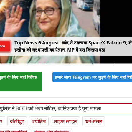
Top News 6 August: चांद से टकराया SpaceX Falcon 9, श
ore
हसीना की घर वापसी का ऐलान, MP में बस किराया बढ़ा
़ने के लिए यहां क्लिक
हमारे साथ Telegram पर जुड़ने के लिए यहां क्ल
ुलिस ने BCCI को भेजा नोटिस, जानिए क्या है पूरा मामला
ार
बॉलीवुड
ज्योतिष
लाइफ स्‍टाइल
धर्म-संसार