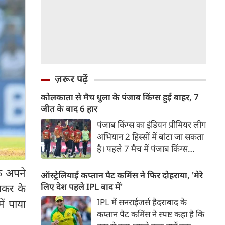
ज़रूर पढ़ें
कोलकाता से मैच धुला के पंजाब किंग्स हुई बाहर, 7
जीत के बाद 6 हार
पंजाब किंग्स का इंडियन प्रीमियर लीग
अभियान 2 हिस्सों में बांटा जा सकता
है। पहले 7 मैच में पंजाब किंग्स
अविजित रही अगले 6 मुकाबले में
फ अपने
उसे हार का सामना करना पड़ा इसके
ऑस्ट्रेलियाई कप्तान पैट कमिंस ने फिर दोहराया, 'मेरे
बाद अंतिम मैच वह जरूर जीती
लिए देश पहले IPL बाद में'
लकर के
लेकिन तब तक उसकी किस्मत
IPL में सनराईजर्स हैदराबाद के
ं पाया
लखनऊ के हाथ लिखी गई थी।
कप्तान पैट कमिंस ने स्पष्ट कहा है कि