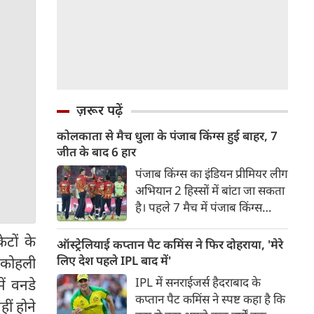
ज़रूर पढ़ें
कोलकाता से मैच धुला के पंजाब किंग्स हुई बाहर, 7
जीत के बाद 6 हार
पंजाब किंग्स का इंडियन प्रीमियर लीग
अभियान 2 हिस्सों में बांटा जा सकता
है। पहले 7 मैच में पंजाब किंग्स
अविजित रही अगले 6 मुकाबले में
टों के
उसे हार का सामना करना पड़ा इसके
ऑस्ट्रेलियाई कप्तान पैट कमिंस ने फिर दोहराया, 'मेरे
बाद अंतिम मैच वह जरूर जीती
लिए देश पहले IPL बाद में'
ट कोहली
लेकिन तब तक उसकी किस्मत
IPL में सनराईजर्स हैदराबाद के
ं वनडे
लखनऊ के हाथ लिखी गई थी।
कप्तान पैट कमिंस ने स्पष्ट कहा है कि
ीं होने