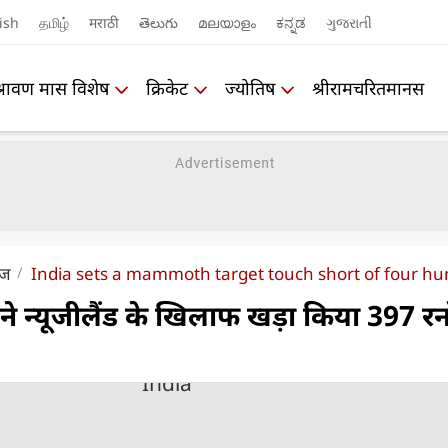
ish
தமிழ்
मराठी
తెలుగు
മലയാളം
ಕನ್ನಡ
ગુજરાતી
श्रावण मास विशेष
क्रिकेट
ज्योतिष
श्रीरामचरितमानस
ूज
India sets a mammoth target touch short of four h
त ने न्यूजीलैंड के खिलाफ खड़ा किया 397 रन