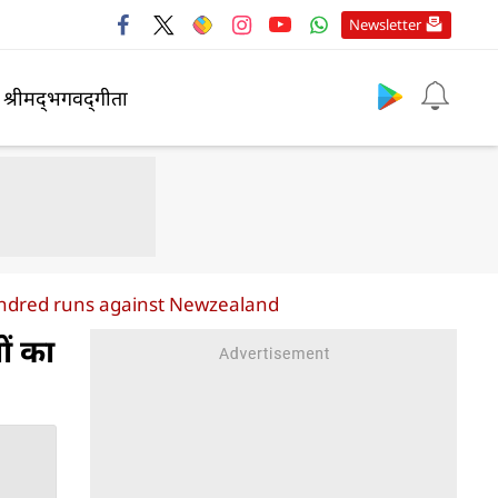
Newsletter
श्रीमद्‍भगवद्‍गीता
undred runs against Newzealand
ों का