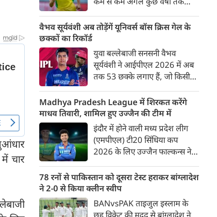
कम से कम अगले कुछ वर्षों तक
ऑस्ट्रेलियाई क्रिकेट उनकी पहली
प्राथमिकता होगी। यह बयान उस चर्चा
वैभव सूर्यवंशी अब तोड़ेंगें यूनिवर्स बॉस क्रिस गेल के
के बीच आया है, जिसमें कहा जा रहा
छक्कों का रिकॉर्ड
है कि ऑस्ट्रेलिया के कुछ बड़े खिलाड़ी
युवा बल्लेबाजी सनसनी वैभव
IPL से आगे बढ़कर अन्य फ्रेंचाइजी
सूर्यवंशी ने आईपीएल 2026 में अब
क्रिकेट खेलने के लिए राष्ट्रीय टीम से
तक 53 छक्के लगाए हैं, जो किसी
दूरी बना सकते हैं।
भी बल्लेबाज़ द्वारा किसी भी टी 20
टूर्नामेंट में दूसरे सबसे ज़्यादा हैं। सबसे
Madhya Pradesh League में शिरकत करेंगे
ज़्यादा 59 छक्के क्रिस गेल ने
माधव तिवारी, शामिल हुए उज्जैन की टीम में
आईपीएल 2012 में लगाए थे।
इंदौर में होने वाली मध्य प्रदेश लीग
सूर्यवंशी की नज़रें अब गेल के रिकॉर्ड
(एमपीएल) टी20 सिंधिया कप
ुआंधार
पर होंगी।
2026 के लिए उज्जैन फाल्कन्स ने
ें चार
अपनी टीम की घोषणा कर दी है,
जिसमें युवा ऑलराउंडर माधव तिवारी
78 रनों से पाकिस्तान को दूसरा टेस्ट हराकर बांग्लादेश
सबसे बड़े आकर्षण के रूप में
ने 2-0 से किया क्लीन स्वीप
उभरकर सामने आए हैं। इंडियन
्लेबाजी
BANvsPAK ताइजुल इस्लाम के
प्रीमियर लीग में दिल्ली कैपिटल्स का
छह विकेट की मदद से बांग्लादेश ने