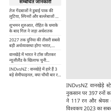
सम्बंधित जानकारी
तेज गेंदबाजों ने डुबाई पाक की
लुटिया, स्पिनरों और बल्लेबाजों के
भी रहे बुरे हाल
शुभमन शुरुआत, रोहित के धमाके
के बाद गिल ने जड़ा अर्धशतक
2027 तक दुनिया की तीसरी सबसे
बड़ी अर्थव्यवस्था होगा भारत,
जापान और जर्मनी को छोड़ देगा
वानखेड़े में भारत ने टॉस जीतकर
पीछे
न्यूजीलैंड के खिलाफ चुनी
बल्लेबाजी
INDvsNZ : वानखेड़े में हारे हैं 3
बड़े सेमीफाइनल, क्या चौथी बार रच
पाएगा भारत इतिहास
INDvsNZ वानखेड़े स्टे
नुकसान पर 397 रनों का
ने 117 रन और श्रेयस अ
विश्वकप 2023 का सबसे ब