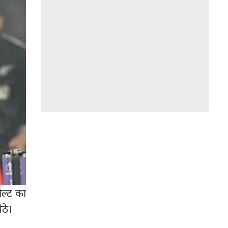
ोल्ट का
ठे।