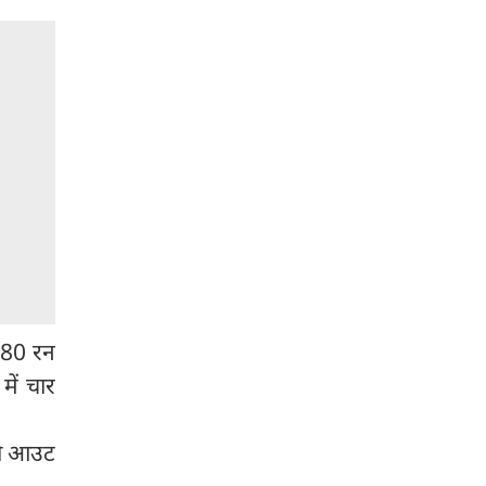
ह 80 रन
ें चार
 को आउट