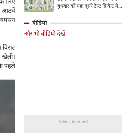
के लिए
हिस्सा रहे माधव तिवारी इस समय
बुधवार को यहां दूसरे टेस्ट क्रिकेट मैच
मध्य प्रदेश के सबसे चर्चित युवा
 आठवें
में पाकिस्तान को 78 रन से हराकर
क्रिकेटरों में से एक हैं।
िलियमसन
श्रृंखला में 2-0 से क्लीन स्वीप किया।
वीडियो
पाकिस्तान की टीम 437 रन के लक्ष्य
और भी वीडियो देखें
का पीछा करते हुए 358 रन पर
आउट हो गई। बांग्लादेश ने पहला
। विराट
टेस्ट मैच 104 रन से जीता था।
ी खेली।
के पहले