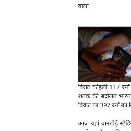
वाला।
विराट कोहली 117 रनों 
शतक की बदौलत भारत न
विकेट पर 397 रनों का 
आज यहां वानखेड़े स्‍टे